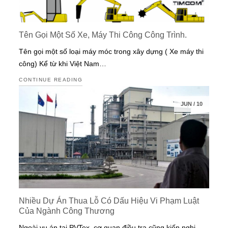
Tên Gọi Một Số Xe, Máy Thi Công Công Trình.
Tên gọi một số loại máy móc trong xây dựng ( Xe máy thi
công) Kể từ khi Việt Nam…
CONTINUE READING
JUN
/
10
Nhiều Dự Án Thua Lỗ Có Dấu Hiệu Vi Phạm Luật
Của Ngành Công Thương
Ngoài vụ án tại PVTex, cơ quan điều tra cũng kiến nghị