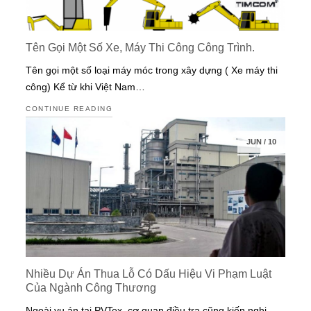
Tên Gọi Một Số Xe, Máy Thi Công Công Trình.
Tên gọi một số loại máy móc trong xây dựng ( Xe máy thi
công) Kể từ khi Việt Nam…
CONTINUE READING
JUN
/
10
Nhiều Dự Án Thua Lỗ Có Dấu Hiệu Vi Phạm Luật
Của Ngành Công Thương
Ngoài vụ án tại PVTex, cơ quan điều tra cũng kiến nghị