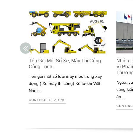
AUG
/
01
Tên Gọi Một Số Xe, Máy Thi Công
Nhiều 
Công Trình.
Vi Phạ
Thươn
Tên gọi một số loại máy móc trong xây
Ngoài vụ
dựng ( Xe máy thi công) Kể từ khi Việt
cũng kiế
Nam…
án…
CONTINUE READING
CONTINU