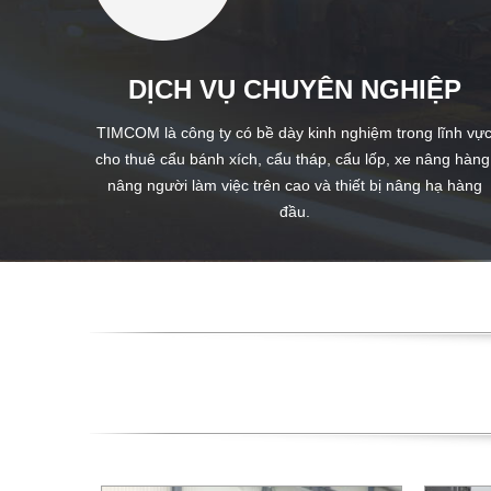
DỊCH VỤ CHUYÊN NGHIỆP
TIMCOM là công ty có bề dày kinh nghiệm trong lĩnh vự
cho thuê cẩu bánh xích, cẩu tháp, cẩu lốp, xe nâng hàng
nâng người làm việc trên cao và thiết bị nâng hạ hàng
đầu.