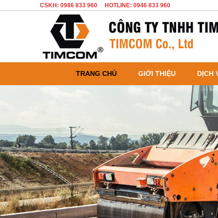
CSKH: 0986 833 960
HOTLINE: 0946 833 960
TRANG CHỦ
GIỚI THIỆU
DỊCH 