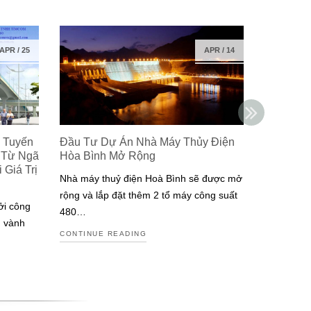
APR
/
25
APR
/
14
 Tuyến
Đầu Tư Dự Án Nhà Máy Thủy Điện
Isuzu Ra
 Từ Ngã
Hòa Bình Mở Rộng
Công Ng
Giá Trị
Đạt Chuẩ
Nhà máy thuỷ điện Hoà Bình sẽ được mở
Nam
rộng và lắp đặt thêm 2 tổ máy công suất
ởi công
Isuzu là m
480…
g vành
tiên tại V
CONTINUE READING
động cơ đ
CONTINUE