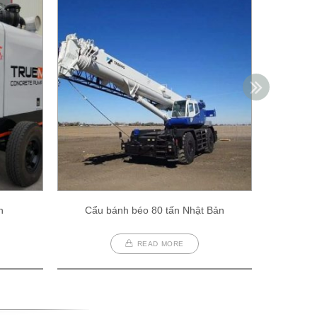
h
Cẩu bánh béo 80 tấn Nhật Bản
Cẩu
READ MORE