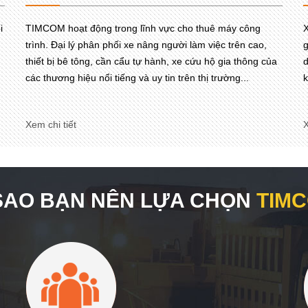
i
TIMCOM hoạt động trong lĩnh vực cho thuê máy công
X
trình. Đại lý phân phối xe nâng người làm việc trên cao,
g
thiết bị bê tông, cần cẩu tự hành, xe cứu hộ gia thông của
d
các thương hiệu nổi tiếng và uy tin trên thị trường...
k
Xem chi tiết
X
 SAO BẠN NÊN LỰA CHỌN
TIM