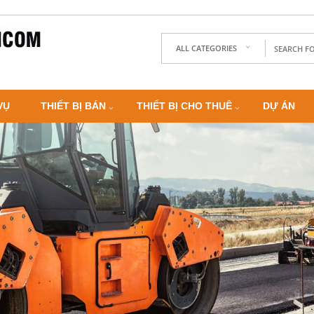
ALL CATEGORIES
VỤ
THIẾT BỊ BÁN
THIẾT BỊ CHO THUÊ
DỰ ÁN