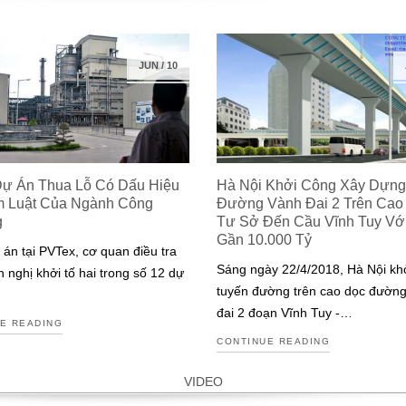
JUN
/
10
Dự Án Thua Lỗ Có Dấu Hiệu
Hà Nội Khởi Công Xây Dựng
m Luật Của Ngành Công
Đường Vành Đai 2 Trên Cao
g
Tư Sở Đến Cầu Vĩnh Tuy Với 
Gần 10.000 Tỷ
 án tại PVTex, cơ quan điều tra
Sáng ngày 22/4/2018, Hà Nội kh
n nghị khởi tố hai trong số 12 dự
tuyến đường trên cao dọc đườn
đai 2 đoạn Vĩnh Tuy -…
E READING
CONTINUE READING
VIDEO