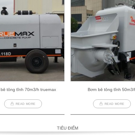
bê tông tĩnh 70m3/h truemax
Bơm bê tông tĩnh 50m3/
READ MORE
READ MORE
TIÊU ĐIỂM