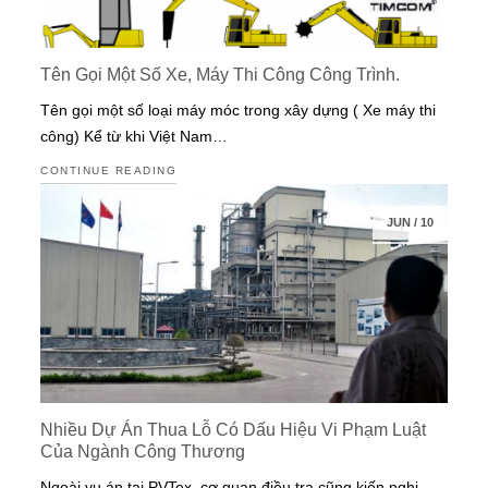
Tên Gọi Một Số Xe, Máy Thi Công Công Trình.
Tên gọi một số loại máy móc trong xây dựng ( Xe máy thi
công) Kể từ khi Việt Nam…
CONTINUE READING
JUN
/
10
Nhiều Dự Án Thua Lỗ Có Dấu Hiệu Vi Phạm Luật
Của Ngành Công Thương
Ngoài vụ án tại PVTex, cơ quan điều tra cũng kiến nghị