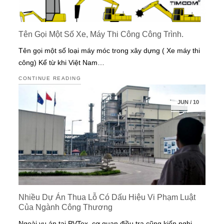
Tên Gọi Một Số Xe, Máy Thi Công Công Trình.
Tên gọi một số loại máy móc trong xây dựng ( Xe máy thi
công) Kể từ khi Việt Nam…
CONTINUE READING
JUN
/
10
Nhiều Dự Án Thua Lỗ Có Dấu Hiệu Vi Phạm Luật
Của Ngành Công Thương
Ngoài vụ án tại PVTex, cơ quan điều tra cũng kiến nghị