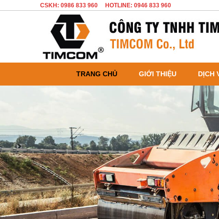
CSKH: 0986 833 960
HOTLINE: 0946 833 960
TRANG CHỦ
GIỚI THIỆU
DỊCH 