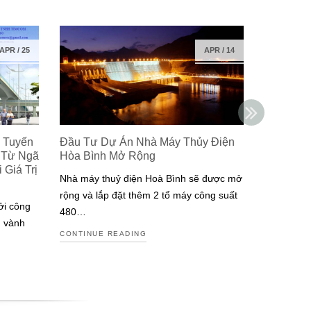
APR
/
25
APR
/
14
 Tuyến
Đầu Tư Dự Án Nhà Máy Thủy Điện
Isuzu Ra
 Từ Ngã
Hòa Bình Mở Rộng
Công Ng
Giá Trị
Đạt Chuẩ
Nhà máy thuỷ điện Hoà Bình sẽ được mở
Nam
rộng và lắp đặt thêm 2 tổ máy công suất
ởi công
Isuzu là m
480…
g vành
tiên tại V
CONTINUE READING
động cơ đ
CONTINUE