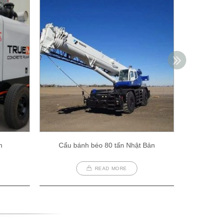
h
Cẩu bánh béo 80 tấn Nhật Bản
Cẩu
READ MORE