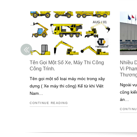
AUG
/
01
Tên Gọi Một Số Xe, Máy Thi Công
Nhiều 
Công Trình.
Vi Phạ
Thươn
Tên gọi một số loại máy móc trong xây
Ngoài vụ
dựng ( Xe máy thi công) Kể từ khi Việt
cũng kiế
Nam…
án…
CONTINUE READING
CONTINU