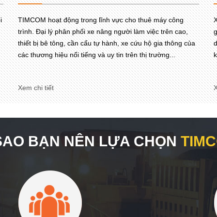
i
TIMCOM hoạt động trong lĩnh vực cho thuê máy công
X
trình. Đại lý phân phối xe nâng người làm việc trên cao,
g
thiết bị bê tông, cần cẩu tự hành, xe cứu hộ gia thông của
d
các thương hiệu nổi tiếng và uy tin trên thị trường...
k
Xem chi tiết
X
 SAO BẠN NÊN LỰA CHỌN
TIM