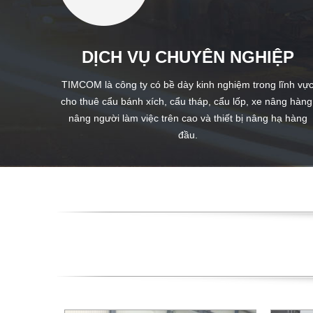
DỊCH VỤ CHUYÊN NGHIỆP
TIMCOM là công ty có bề dày kinh nghiệm trong lĩnh vự
cho thuê cẩu bánh xích, cẩu tháp, cẩu lốp, xe nâng hàng
nâng người làm việc trên cao và thiết bị nâng hạ hàng
đầu.