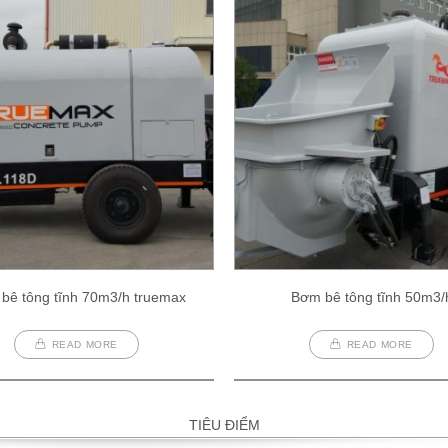
bê tông tĩnh 70m3/h truemax
Bơm bê tông tĩnh 50m3/
READ MORE
READ MORE
TIÊU ĐIỂM