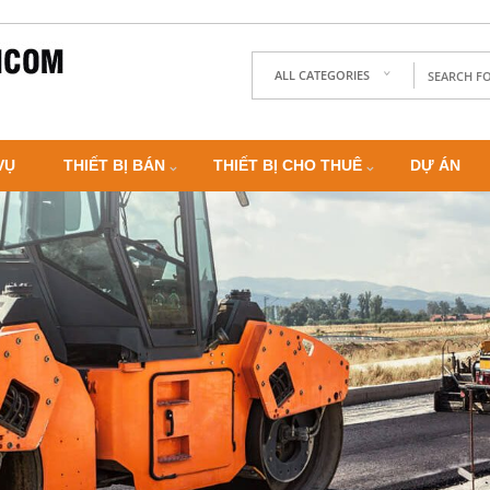
ALL CATEGORIES
VỤ
THIẾT BỊ BÁN
THIẾT BỊ CHO THUÊ
DỰ ÁN