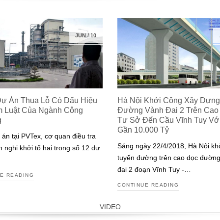
JUN
/
10
Dự Án Thua Lỗ Có Dấu Hiệu
Hà Nội Khởi Công Xây Dựng
m Luật Của Ngành Công
Đường Vành Đai 2 Trên Cao
g
Tư Sở Đến Cầu Vĩnh Tuy Với 
Gần 10.000 Tỷ
 án tại PVTex, cơ quan điều tra
Sáng ngày 22/4/2018, Hà Nội kh
n nghị khởi tố hai trong số 12 dự
tuyến đường trên cao dọc đườn
đai 2 đoạn Vĩnh Tuy -…
E READING
CONTINUE READING
VIDEO