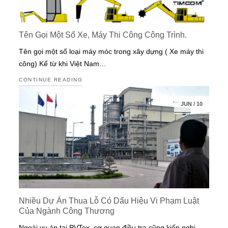
Tên Gọi Một Số Xe, Máy Thi Công Công Trình.
Tên gọi một số loại máy móc trong xây dựng ( Xe máy thi
công) Kể từ khi Việt Nam…
CONTINUE READING
JUN
/
10
Nhiều Dự Án Thua Lỗ Có Dấu Hiệu Vi Phạm Luật
Của Ngành Công Thương
Ngoài vụ án tại PVTex, cơ quan điều tra cũng kiến nghị