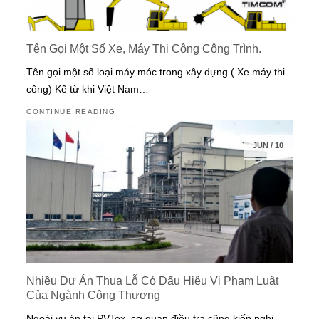
Tên Gọi Một Số Xe, Máy Thi Công Công Trình.
Tên gọi một số loại máy móc trong xây dựng ( Xe máy thi
công) Kể từ khi Việt Nam…
CONTINUE READING
JUN
/
10
Nhiều Dự Án Thua Lỗ Có Dấu Hiệu Vi Phạm Luật
Của Ngành Công Thương
Ngoài vụ án tại PVTex, cơ quan điều tra cũng kiến nghị