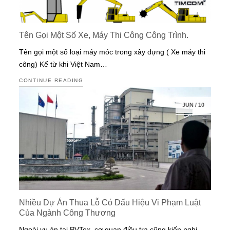
Tên Gọi Một Số Xe, Máy Thi Công Công Trình.
Tên gọi một số loại máy móc trong xây dựng ( Xe máy thi
công) Kể từ khi Việt Nam…
CONTINUE READING
JUN
/
10
Nhiều Dự Án Thua Lỗ Có Dấu Hiệu Vi Phạm Luật
Của Ngành Công Thương
Ngoài vụ án tại PVTex, cơ quan điều tra cũng kiến nghị