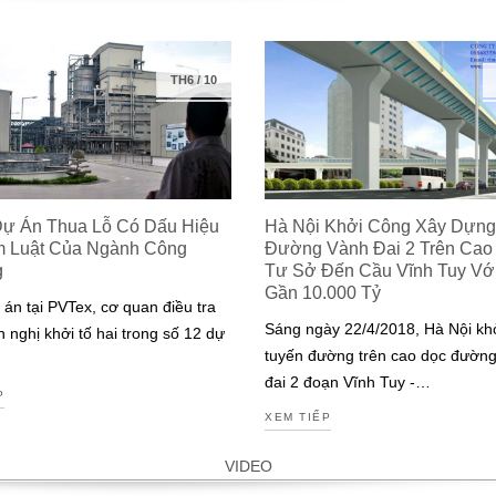
TH6
/
10
Dự Án Thua Lỗ Có Dấu Hiệu
Hà Nội Khởi Công Xây Dựng
m Luật Của Ngành Công
Đường Vành Đai 2 Trên Cao
g
Tư Sở Đến Cầu Vĩnh Tuy Với 
Gần 10.000 Tỷ
 án tại PVTex, cơ quan điều tra
Sáng ngày 22/4/2018, Hà Nội kh
n nghị khởi tố hai trong số 12 dự
tuyến đường trên cao dọc đườn
đai 2 đoạn Vĩnh Tuy -…
P
XEM TIẾP
VIDEO