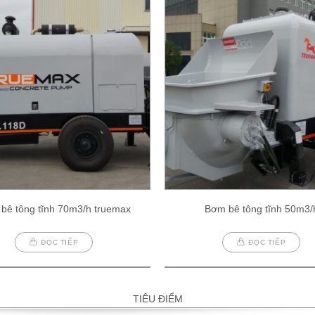
bê tông tĩnh 70m3/h truemax
Bơm bê tông tĩnh 50m3/
ĐỌC TIẾP
ĐỌC TIẾP
TIÊU ĐIỂM