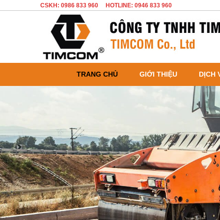
CSKH: 0986 833 960
HOTLINE: 0946 833 960
TRANG CHỦ
GIỚI THIỆU
DỊCH 