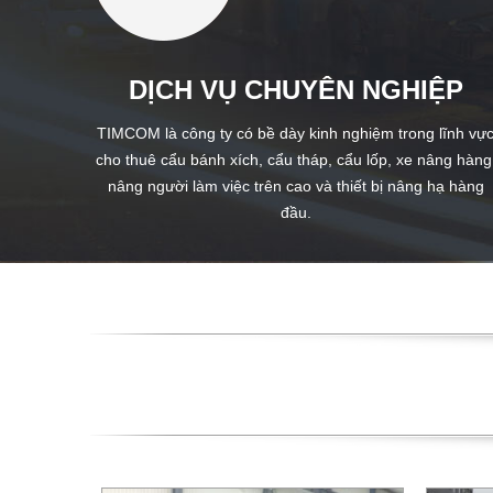
DỊCH VỤ CHUYÊN NGHIỆP
TIMCOM là công ty có bề dày kinh nghiệm trong lĩnh vự
cho thuê cẩu bánh xích, cẩu tháp, cẩu lốp, xe nâng hàng
nâng người làm việc trên cao và thiết bị nâng hạ hàng
đầu.