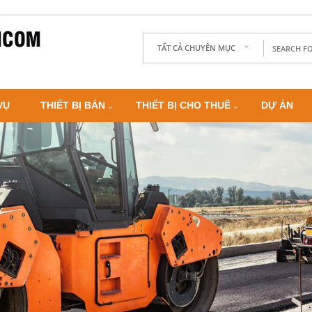
TẤT CẢ CHUYÊN MỤC
VỤ
THIẾT BỊ BÁN
THIẾT BỊ CHO THUÊ
DỰ ÁN