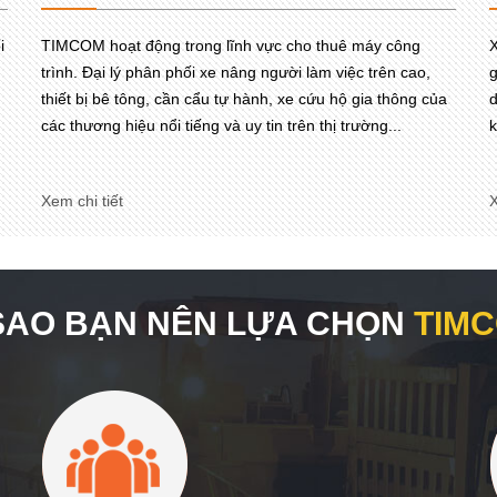
i
TIMCOM hoạt động trong lĩnh vực cho thuê máy công
X
trình. Đại lý phân phối xe nâng người làm việc trên cao,
g
thiết bị bê tông, cần cẩu tự hành, xe cứu hộ gia thông của
d
các thương hiệu nổi tiếng và uy tin trên thị trường...
k
Xem chi tiết
X
 SAO BẠN NÊN LỰA CHỌN
TIM