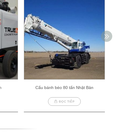
h
Cẩu bánh béo 80 tấn Nhật Bản
Cẩu
ĐỌC TIẾP