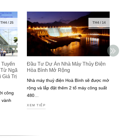
TH4
/
25
TH4
/
14
 Tuyến
Đầu Tư Dự Án Nhà Máy Thủy Điện
Isuzu Ra
 Từ Ngã
Hòa Bình Mở Rộng
Công Ng
Giá Trị
Đạt Chuẩ
Nhà máy thuỷ điện Hoà Bình sẽ được mở
Nam
rộng và lắp đặt thêm 2 tổ máy công suất
ởi công
Isuzu là m
480…
g vành
tiên tại V
XEM TIẾP
động cơ đ
XEM TIẾP