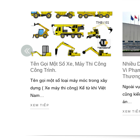
TH8
/
01
Tên Gọi Một Số Xe, Máy Thi Công
Nhiều 
Công Trình.
Vi Phạ
Thươn
Tên gọi một số loại máy móc trong xây
Ngoài vụ
dựng ( Xe máy thi công) Kể từ khi Việt
cũng kiế
Nam…
án…
XEM TIẾP
XEM TIẾ