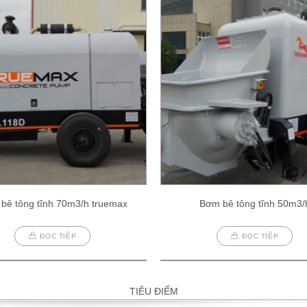
bê tông tĩnh 70m3/h truemax
Bơm bê tông tĩnh 50m3/
ĐỌC TIẾP
ĐỌC TIẾP
TIÊU ĐIỂM