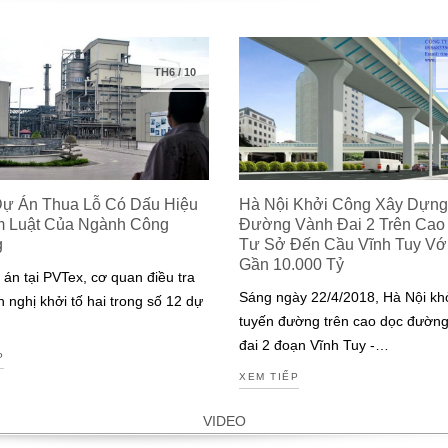
TH6
/
10
Dự Án Thua Lỗ Có Dấu Hiệu
Hà Nội Khởi Công Xây Dựng
m Luật Của Ngành Công
Đường Vành Đai 2 Trên Cao
g
Tư Sở Đến Cầu Vĩnh Tuy Với 
Gần 10.000 Tỷ
 án tại PVTex, cơ quan điều tra
Sáng ngày 22/4/2018, Hà Nội kh
n nghị khởi tố hai trong số 12 dự
tuyến đường trên cao dọc đườn
đai 2 đoạn Vĩnh Tuy -…
P
XEM TIẾP
VIDEO