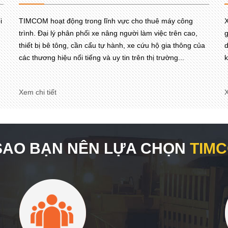
i
TIMCOM hoạt động trong lĩnh vực cho thuê máy công
X
trình. Đại lý phân phối xe nâng người làm việc trên cao,
g
thiết bị bê tông, cần cẩu tự hành, xe cứu hộ gia thông của
d
các thương hiệu nổi tiếng và uy tin trên thị trường...
k
Xem chi tiết
X
 SAO BẠN NÊN LỰA CHỌN
TIM