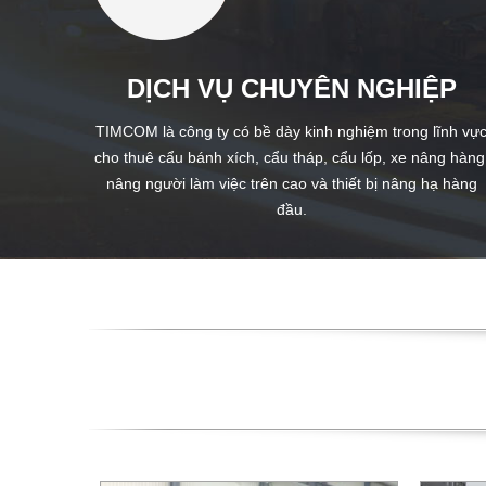
DỊCH VỤ CHUYÊN NGHIỆP
TIMCOM là công ty có bề dày kinh nghiệm trong lĩnh vự
cho thuê cẩu bánh xích, cẩu tháp, cẩu lốp, xe nâng hàng
nâng người làm việc trên cao và thiết bị nâng hạ hàng
đầu.