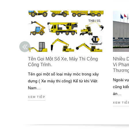
TH8
/
01
Tên Gọi Một Số Xe, Máy Thi Công
Nhiều 
Công Trình.
Vi Phạ
Thươn
Tên gọi một số loại máy móc trong xây
Ngoài vụ
dựng ( Xe máy thi công) Kể từ khi Việt
cũng kiế
Nam…
án…
XEM TIẾP
XEM TIẾ