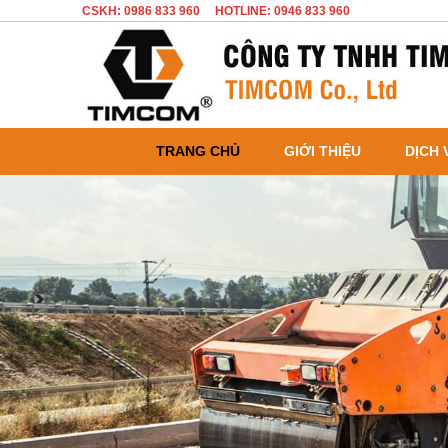
CSKH: 0986 833 960
HOTLINE: 0946 833 960
TRANG CHỦ
GIỚI THIỆU
DỊCH 