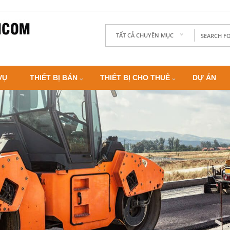
TẤT CẢ CHUYÊN MỤC
VỤ
THIẾT BỊ BÁN
THIẾT BỊ CHO THUÊ
DỰ ÁN