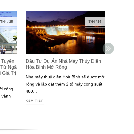
TH4
/
25
TH4
/
14
 Tuyến
Đầu Tư Dự Án Nhà Máy Thủy Điện
Isuzu Ra
 Từ Ngã
Hòa Bình Mở Rộng
Công Ng
Giá Trị
Đạt Chuẩ
Nhà máy thuỷ điện Hoà Bình sẽ được mở
Nam
rộng và lắp đặt thêm 2 tổ máy công suất
ởi công
Isuzu là m
480…
g vành
tiên tại V
XEM TIẾP
động cơ đ
XEM TIẾP