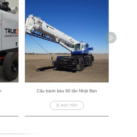
h
Cẩu bánh béo 80 tấn Nhật Bản
Cẩu
ĐỌC TIẾP