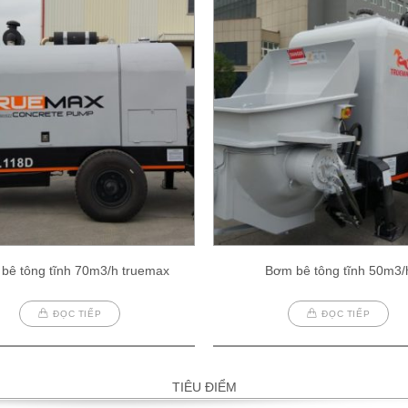
bê tông tĩnh 70m3/h truemax
Bơm bê tông tĩnh 50m3/
ĐỌC TIẾP
ĐỌC TIẾP
TIÊU ĐIỂM