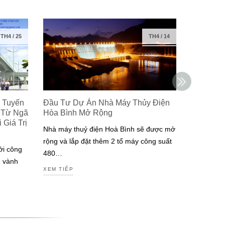
TH4
/
25
TH4
/
14
 Tuyến
Đầu Tư Dự Án Nhà Máy Thủy Điện
Isuzu Ra
 Từ Ngã
Hòa Bình Mở Rộng
Công Ng
Giá Trị
Đạt Chuẩ
Nhà máy thuỷ điện Hoà Bình sẽ được mở
Nam
rộng và lắp đặt thêm 2 tổ máy công suất
ởi công
Isuzu là m
480…
g vành
tiên tại V
XEM TIẾP
động cơ đ
XEM TIẾP