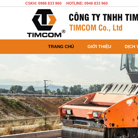
CSKH: 0986 833 960
HOTLINE: 0946 833 960
TRANG CHỦ
GIỚI THIỆU
DỊCH 