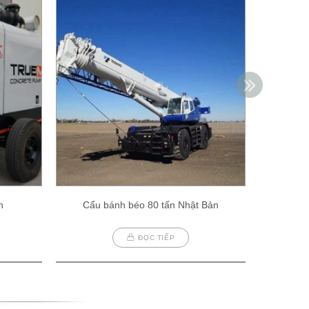
h
Cẩu bánh béo 80 tấn Nhật Bản
Cẩu
ĐỌC TIẾP