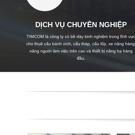
DỊCH VỤ CHUYÊN NGHIỆP
TIMCOM là công ty có bề dày kinh nghiệm trong lĩnh vự
cho thuê cẩu bánh xích, cẩu tháp, cẩu lốp, xe nâng hàng
nâng người làm việc trên cao và thiết bị nâng hạ hàng
đầu.