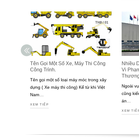
TH8
/
01
Tên Gọi Một Số Xe, Máy Thi Công
Nhiều 
Công Trình.
Vi Phạ
Thươn
Tên gọi một số loại máy móc trong xây
Ngoài vụ
dựng ( Xe máy thi công) Kể từ khi Việt
cũng kiế
Nam…
án…
XEM TIẾP
XEM TIẾ