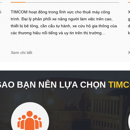
i
TIMCOM hoạt động trong lĩnh vực cho thuê máy công
X
trình. Đại lý phân phối xe nâng người làm việc trên cao,
g
thiết bị bê tông, cần cẩu tự hành, xe cứu hộ gia thông của
d
các thương hiệu nổi tiếng và uy tin trên thị trường...
k
Xem chi tiết
X
 SAO BẠN NÊN LỰA CHỌN
TIM