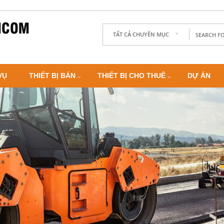
TẤT CẢ CHUYÊN MỤC
VỤ
THIẾT BỊ BÁN
THIẾT BỊ CHO THUÊ
DỰ ÁN