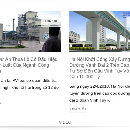
TH6
/
10
Dự Án Thua Lỗ Có Dấu Hiệu
Hà Nội Khởi Công Xây Dựng
m Luật Của Ngành Công
Đường Vành Đai 2 Trên Cao
g
Tư Sở Đến Cầu Vĩnh Tuy Với 
Gần 10.000 Tỷ
 án tại PVTex, cơ quan điều tra
Sáng ngày 22/4/2018, Hà Nội kh
n nghị khởi tố hai trong số 12 dự
tuyến đường trên cao dọc đườn
đai 2 đoạn Vĩnh Tuy -…
P
XEM TIẾP
VIDEO