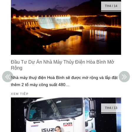
TH4
/
14
Đầu Tư Dự Án Nhà Máy Thủy Điện Hòa Bình Mở
Rộng
Nhà máy thuỷ điện Hoà Bình sẽ được mở rộng và lắp đặt
thêm 2 tổ máy công suất 480…
XEM TIẾP
TH4
/
13