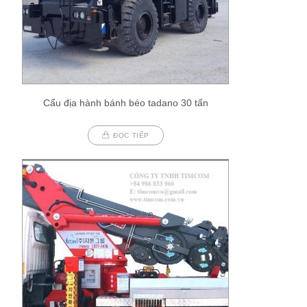
Cẩu địa hành bánh béo tadano 30 tấn
ĐỌC TIẾP