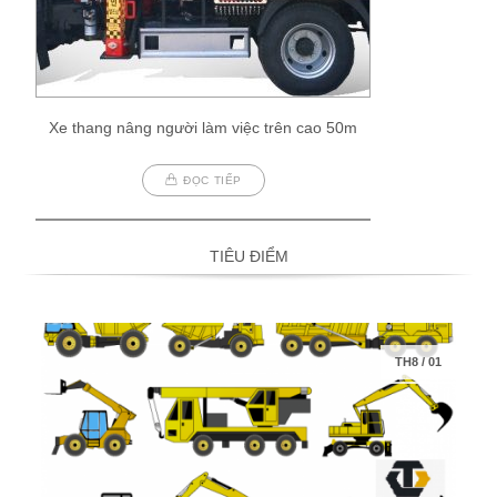
Xe thang nâng người làm việc trên cao 50m
ĐỌC TIẾP
TIÊU ĐIỂM
TH8
/
01