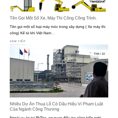
Tên Gọi Một Số Xe, Máy Thi Công Công Trình.
Tên gọi một số loại máy móc trong xây dựng ( Xe máy thi
công) Kể từ khi Việt Nam…
XEM TIẾP
TH6
/
10
Nhiều Dự Án Thua Lỗ Có Dấu Hiệu Vi Phạm Luật
Của Ngành Công Thương
Ngoài vụ án tại PVTex, cơ quan điều tra cũng kiến nghị