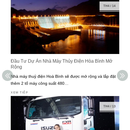
TH4
/
14
Đầu Tư Dự Án Nhà Máy Thủy Điện Hòa Bình Mở
Rộng
Nhà máy thuỷ điện Hoà Bình sẽ được mở rộng và lắp đặt
thêm 2 tổ máy công suất 480…
XEM TIẾP
TH4
/
13