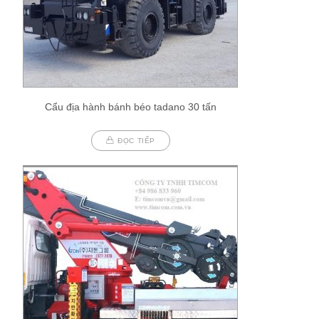
Cẩu địa hành bánh béo tadano 30 tấn
ĐỌC TIẾP