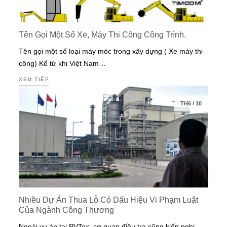
Tên Gọi Một Số Xe, Máy Thi Công Công Trình.
Tên gọi một số loại máy móc trong xây dựng ( Xe máy thi
công) Kể từ khi Việt Nam…
XEM TIẾP
TH6
/
10
Nhiều Dự Án Thua Lỗ Có Dấu Hiệu Vi Phạm Luật
Của Ngành Công Thương
Ngoài vụ án tại PVTex, cơ quan điều tra cũng kiến nghị