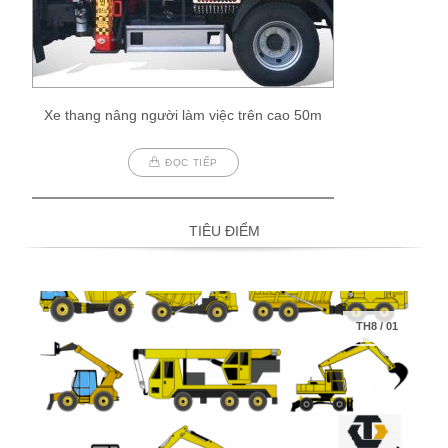
Xe thang nâng người làm việc trên cao 50m
ĐỌC TIẾP
TIÊU ĐIỂM
TH8
/
01