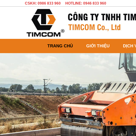
CSKH: 0986 833 960
HOTLINE: 0946 833 960
TRANG CHỦ
GIỚI THIỆU
DỊCH 