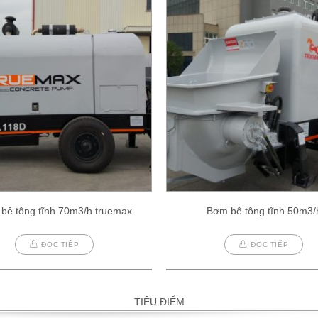
bê tông tĩnh 70m3/h truemax
Bơm bê tông tĩnh 50m3/
ĐỌC TIẾP
ĐỌC TIẾP
TIÊU ĐIỂM