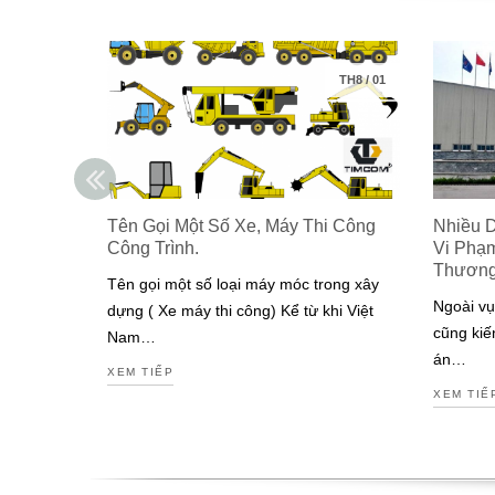
TH8
/
01
Tên Gọi Một Số Xe, Máy Thi Công
Nhiều 
Công Trình.
Vi Phạ
Thươn
Tên gọi một số loại máy móc trong xây
Ngoài vụ
dựng ( Xe máy thi công) Kể từ khi Việt
cũng kiế
Nam…
án…
XEM TIẾP
XEM TIẾ