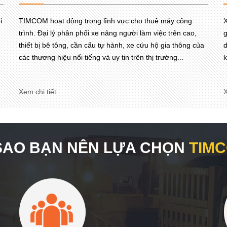
i
TIMCOM hoạt động trong lĩnh vực cho thuê máy công
X
trình. Đại lý phân phối xe nâng người làm việc trên cao,
g
thiết bị bê tông, cần cẩu tự hành, xe cứu hộ gia thông của
d
các thương hiệu nổi tiếng và uy tin trên thị trường...
k
Xem chi tiết
X
 SAO BẠN NÊN LỰA CHỌN
TIM