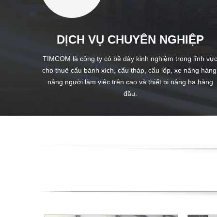
DỊCH VỤ CHUYÊN NGHIỆP
TIMCOM là công ty có bề dày kinh nghiệm trong lĩnh vự
cho thuê cẩu bánh xích, cẩu tháp, cẩu lốp, xe nâng hàng
nâng người làm việc trên cao và thiết bị nâng hạ hàng
đầu.