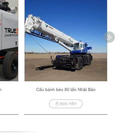
h
Cẩu bánh béo 80 tấn Nhật Bản
Cẩu
ĐỌC TIẾP