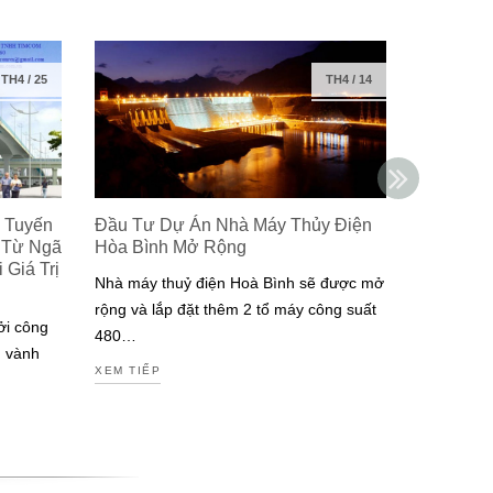
TH4
/
25
TH4
/
14
 Tuyến
Đầu Tư Dự Án Nhà Máy Thủy Điện
Isuzu Ra
 Từ Ngã
Hòa Bình Mở Rộng
Công Ng
Giá Trị
Đạt Chuẩ
Nhà máy thuỷ điện Hoà Bình sẽ được mở
Nam
rộng và lắp đặt thêm 2 tổ máy công suất
ởi công
Isuzu là m
480…
g vành
tiên tại V
XEM TIẾP
động cơ đ
XEM TIẾP