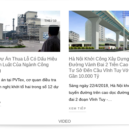
TH6
/
10
Dự Án Thua Lỗ Có Dấu Hiệu
Hà Nội Khởi Công Xây Dựng
m Luật Của Ngành Công
Đường Vành Đai 2 Trên Cao
g
Tư Sở Đến Cầu Vĩnh Tuy Với 
Gần 10.000 Tỷ
 án tại PVTex, cơ quan điều tra
Sáng ngày 22/4/2018, Hà Nội kh
n nghị khởi tố hai trong số 12 dự
tuyến đường trên cao dọc đườn
đai 2 đoạn Vĩnh Tuy -…
P
XEM TIẾP
VIDEO