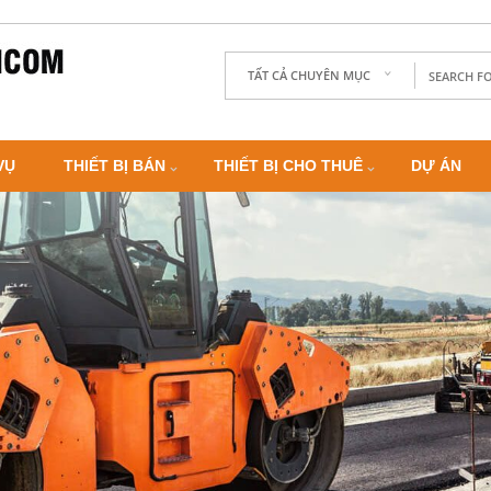
TẤT CẢ CHUYÊN MỤC
VỤ
THIẾT BỊ BÁN
THIẾT BỊ CHO THUÊ
DỰ ÁN