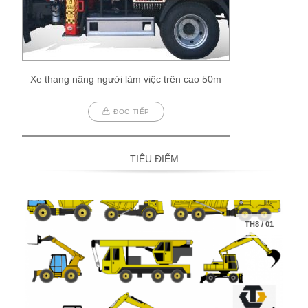
Xe thang nâng người làm việc trên cao 50m
ĐỌC TIẾP
TIÊU ĐIỂM
TH8
/
01