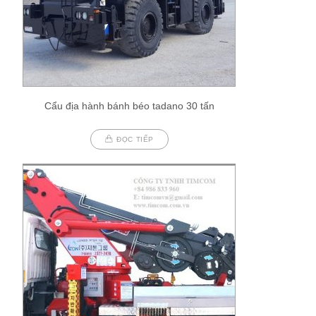
Cẩu địa hành bánh béo tadano 30 tấn
ĐỌC TIẾP