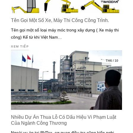
Tên Gọi Một Số Xe, Máy Thi Công Công Trình.
Tên gọi một số loại máy móc trong xây dựng ( Xe máy thi
công) Kể từ khi Việt Nam…
XEM TIẾP
TH6
/
10
Nhiều Dự Án Thua Lỗ Có Dấu Hiệu Vi Phạm Luật
Của Ngành Công Thương
Ngoài vụ án tại PVTex, cơ quan điều tra cũng kiến nghị