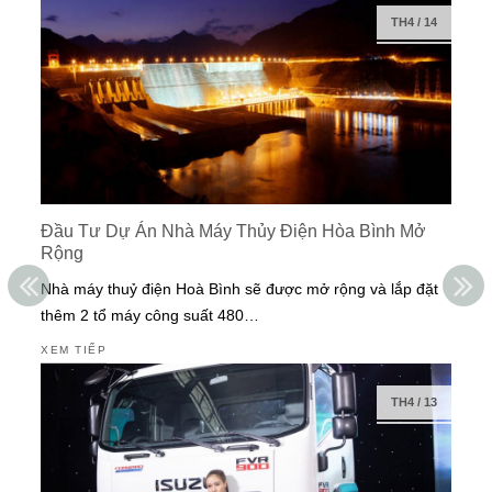
TH4
/
14
Đầu Tư Dự Án Nhà Máy Thủy Điện Hòa Bình Mở
Rộng
Nhà máy thuỷ điện Hoà Bình sẽ được mở rộng và lắp đặt
thêm 2 tổ máy công suất 480…
XEM TIẾP
TH4
/
13