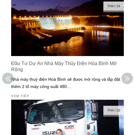
TH4
/
14
Đầu Tư Dự Án Nhà Máy Thủy Điện Hòa Bình Mở
Rộng
Nhà máy thuỷ điện Hoà Bình sẽ được mở rộng và lắp đặt
thêm 2 tổ máy công suất 480…
XEM TIẾP
TH4
/
13