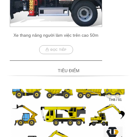
Xe thang nâng người làm việc trên cao 50m
ĐỌC TIẾP
TIÊU ĐIỂM
TH8
/
01