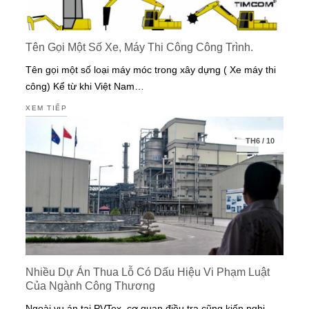
Tên Gọi Một Số Xe, Máy Thi Công Công Trình.
Tên gọi một số loại máy móc trong xây dựng ( Xe máy thi
công) Kể từ khi Việt Nam…
XEM TIẾP
TH6
/
10
Nhiều Dự Án Thua Lỗ Có Dấu Hiệu Vi Phạm Luật
Của Ngành Công Thương
Ngoài vụ án tại PVTex, cơ quan điều tra cũng kiến nghị