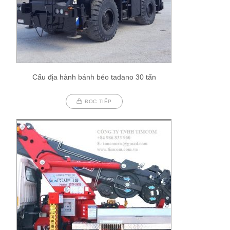
Cẩu địa hành bánh béo tadano 30 tấn
ĐỌC TIẾP