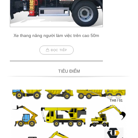
Xe thang nâng người làm việc trên cao 50m
ĐỌC TIẾP
TIÊU ĐIỂM
TH8
/
01