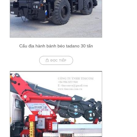
Cẩu địa hành bánh béo tadano 30 tấn
ĐỌC TIẾP