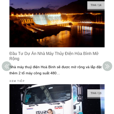
TH4
/
14
Đầu Tư Dự Án Nhà Máy Thủy Điện Hòa Bình Mở
Rộng
Nhà máy thuỷ điện Hoà Bình sẽ được mở rộng và lắp đặt
thêm 2 tổ máy công suất 480…
XEM TIẾP
TH4
/
13