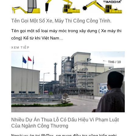
Tên Gọi Một Số Xe, Máy Thi Công Công Trình.
Tên gọi một số loại máy móc trong xây dựng ( Xe máy thi
công) Kể từ khi Việt Nam…
XEM TIẾP
TH6
/
10
Nhiều Dự Án Thua Lỗ Có Dấu Hiệu Vi Phạm Luật
Của Ngành Công Thương
Ngoài vụ án tại PVTex, cơ quan điều tra cũng kiến nghị