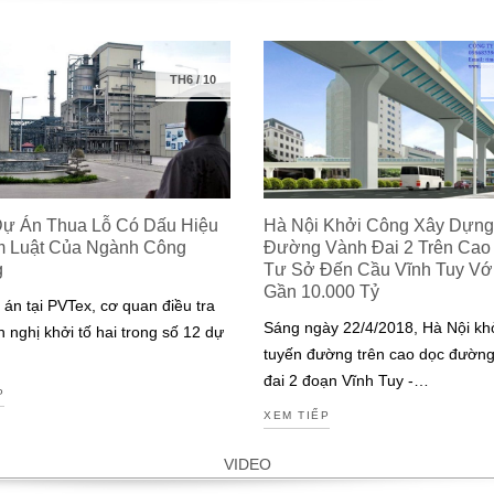
TH6
/
10
Dự Án Thua Lỗ Có Dấu Hiệu
Hà Nội Khởi Công Xây Dựng
m Luật Của Ngành Công
Đường Vành Đai 2 Trên Cao
g
Tư Sở Đến Cầu Vĩnh Tuy Với 
Gần 10.000 Tỷ
 án tại PVTex, cơ quan điều tra
Sáng ngày 22/4/2018, Hà Nội kh
n nghị khởi tố hai trong số 12 dự
tuyến đường trên cao dọc đườn
đai 2 đoạn Vĩnh Tuy -…
P
XEM TIẾP
VIDEO