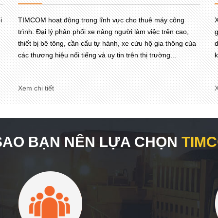
i
TIMCOM hoạt động trong lĩnh vực cho thuê máy công
X
trình. Đại lý phân phối xe nâng người làm việc trên cao,
g
thiết bị bê tông, cần cẩu tự hành, xe cứu hộ gia thông của
d
các thương hiệu nổi tiếng và uy tin trên thị trường...
k
Xem chi tiết
X
 SAO BẠN NÊN LỰA CHỌN
TIM