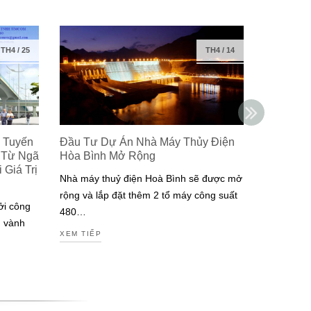
TH4
/
25
TH4
/
14
 Tuyến
Đầu Tư Dự Án Nhà Máy Thủy Điện
Isuzu Ra
 Từ Ngã
Hòa Bình Mở Rộng
Công Ng
Giá Trị
Đạt Chuẩ
Nhà máy thuỷ điện Hoà Bình sẽ được mở
Nam
rộng và lắp đặt thêm 2 tổ máy công suất
ởi công
Isuzu là m
480…
g vành
tiên tại V
XEM TIẾP
động cơ đ
XEM TIẾP