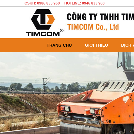
CSKH: 0986 833 960
HOTLINE: 0946 833 960
TRANG CHỦ
GIỚI THIỆU
DỊCH 