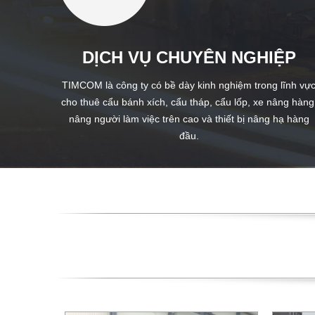
DỊCH VỤ CHUYÊN NGHIỆP
TIMCOM là công ty có bề dày kinh nghiệm trong lĩnh vự
cho thuê cẩu bánh xích, cẩu tháp, cẩu lốp, xe nâng hàng
nâng người làm việc trên cao và thiết bị nâng hạ hàng
đầu.