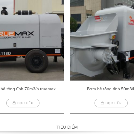
bê tông tĩnh 70m3/h truemax
Bơm bê tông tĩnh 50m3/
ĐỌC TIẾP
ĐỌC TIẾP
TIÊU ĐIỂM