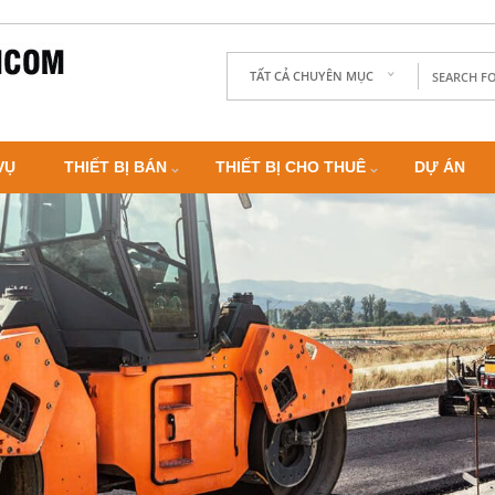
TẤT CẢ CHUYÊN MỤC
VỤ
THIẾT BỊ BÁN
THIẾT BỊ CHO THUÊ
DỰ ÁN