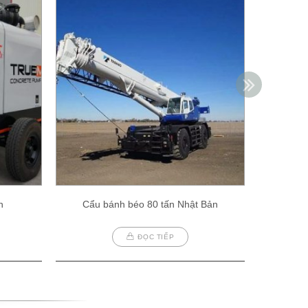
h
Cẩu bánh béo 80 tấn Nhật Bản
Cẩu
ĐỌC TIẾP