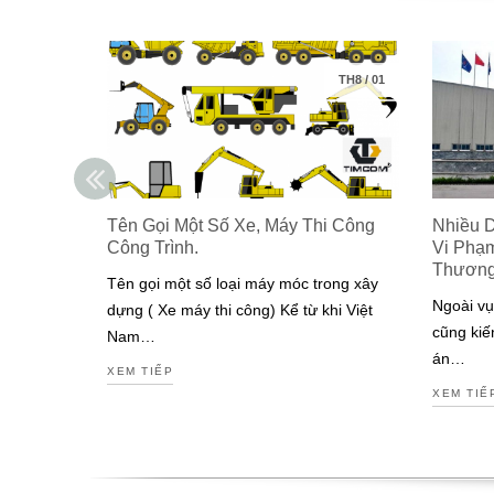
TH8
/
01
Tên Gọi Một Số Xe, Máy Thi Công
Nhiều 
Công Trình.
Vi Phạ
Thươn
Tên gọi một số loại máy móc trong xây
Ngoài vụ
dựng ( Xe máy thi công) Kể từ khi Việt
cũng kiế
Nam…
án…
XEM TIẾP
XEM TIẾ