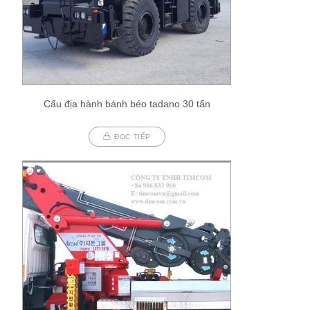
Cẩu địa hành bánh béo tadano 30 tấn
ĐỌC TIẾP