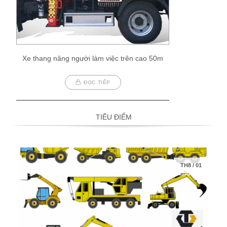
Xe thang nâng người làm việc trên cao 50m
ĐỌC TIẾP
TIÊU ĐIỂM
TH8
/
01