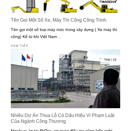
Tên Gọi Một Số Xe, Máy Thi Công Công Trình.
Tên gọi một số loại máy móc trong xây dựng ( Xe máy thi
công) Kể từ khi Việt Nam…
XEM TIẾP
TH6
/
10
Nhiều Dự Án Thua Lỗ Có Dấu Hiệu Vi Phạm Luật
Của Ngành Công Thương
Ngoài vụ án tại PVTex, cơ quan điều tra cũng kiến nghị