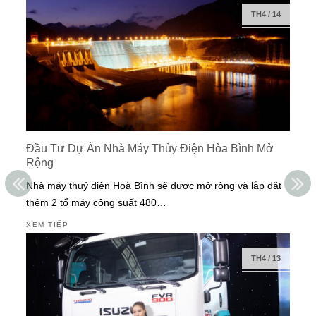
TH4
/
14
Đầu Tư Dự Án Nhà Máy Thủy Điện Hòa Bình Mở
Rộng
Nhà máy thuỷ điện Hoà Bình sẽ được mở rộng và lắp đặt
thêm 2 tổ máy công suất 480…
XEM TIẾP
TH4
/
13