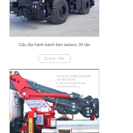
Cẩu địa hành bánh béo tadano 30 tấn
ĐỌC TIẾP