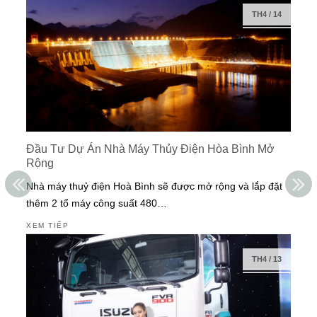
TH4
/
14
Đầu Tư Dự Án Nhà Máy Thủy Điện Hòa Bình Mở
Rộng
Nhà máy thuỷ điện Hoà Bình sẽ được mở rộng và lắp đặt
thêm 2 tổ máy công suất 480…
XEM TIẾP
TH4
/
13