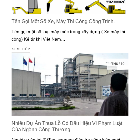
Tên Gọi Một Số Xe, Máy Thi Công Công Trình.
Tên gọi một số loại máy móc trong xây dựng ( Xe máy thi
công) Kể từ khi Việt Nam…
XEM TIẾP
TH6
/
10
Nhiều Dự Án Thua Lỗ Có Dấu Hiệu Vi Phạm Luật
Của Ngành Công Thương
Ngoài vụ án tại PVTex, cơ quan điều tra cũng kiến nghị