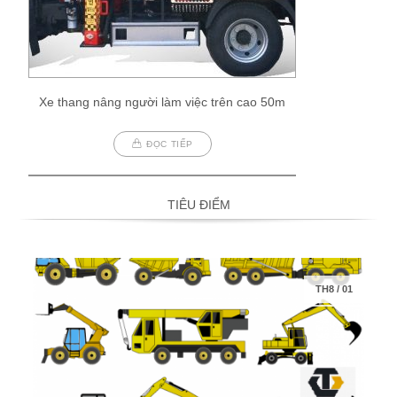
Xe thang nâng người làm việc trên cao 50m
ĐỌC TIẾP
TIÊU ĐIỂM
TH8
/
01