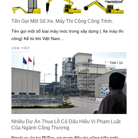
Tên Gọi Một Số Xe, Máy Thi Công Công Trình.
Tên gọi một số loại máy móc trong xây dựng ( Xe máy thi
công) Kể từ khi Việt Nam…
XEM TIẾP
TH6
/
10
Nhiều Dự Án Thua Lỗ Có Dấu Hiệu Vi Phạm Luật
Của Ngành Công Thương
Ngoài vụ án tại PVTex, cơ quan điều tra cũng kiến nghị