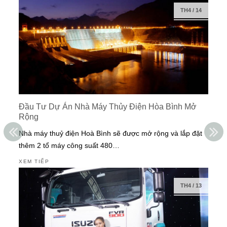
TH4
/
14
Đầu Tư Dự Án Nhà Máy Thủy Điện Hòa Bình Mở
Rộng
Nhà máy thuỷ điện Hoà Bình sẽ được mở rộng và lắp đặt
thêm 2 tổ máy công suất 480…
XEM TIẾP
TH4
/
13