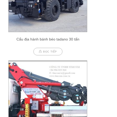
Cẩu địa hành bánh béo tadano 30 tấn
ĐỌC TIẾP