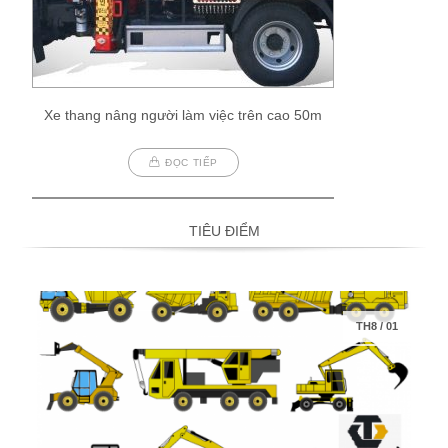
Xe thang nâng người làm việc trên cao 50m
ĐỌC TIẾP
TIÊU ĐIỂM
TH8
/
01