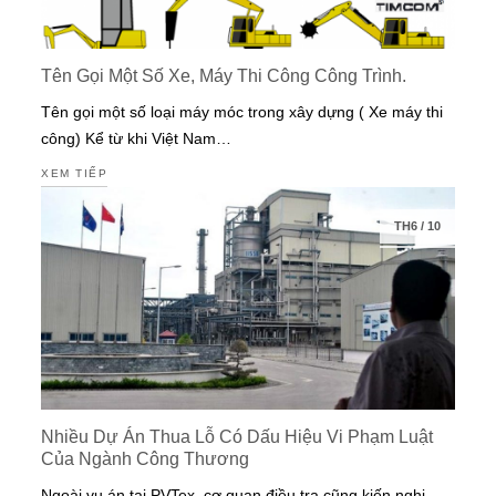
Tên Gọi Một Số Xe, Máy Thi Công Công Trình.
Tên gọi một số loại máy móc trong xây dựng ( Xe máy thi
công) Kể từ khi Việt Nam…
XEM TIẾP
TH6
/
10
Nhiều Dự Án Thua Lỗ Có Dấu Hiệu Vi Phạm Luật
Của Ngành Công Thương
Ngoài vụ án tại PVTex, cơ quan điều tra cũng kiến nghị