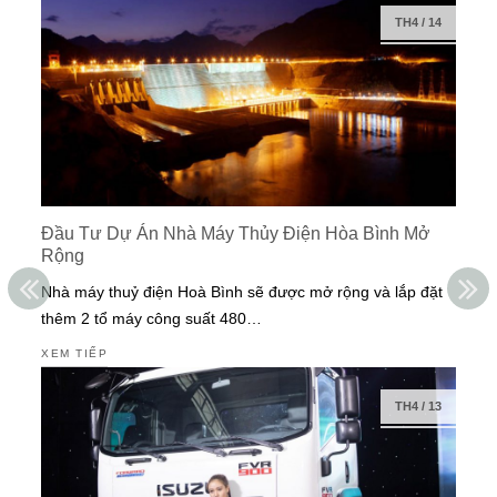
TH4
/
14
Đầu Tư Dự Án Nhà Máy Thủy Điện Hòa Bình Mở
Rộng
Nhà máy thuỷ điện Hoà Bình sẽ được mở rộng và lắp đặt
thêm 2 tổ máy công suất 480…
XEM TIẾP
TH4
/
13