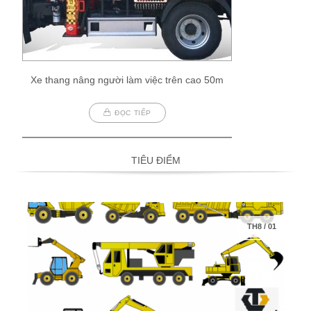
Xe thang nâng người làm việc trên cao 50m
ĐỌC TIẾP
TIÊU ĐIỂM
TH8
/
01