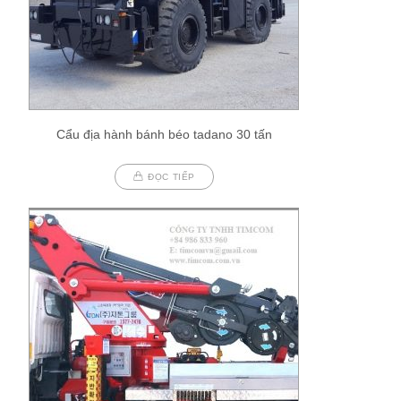
Cẩu địa hành bánh béo tadano 30 tấn
ĐỌC TIẾP