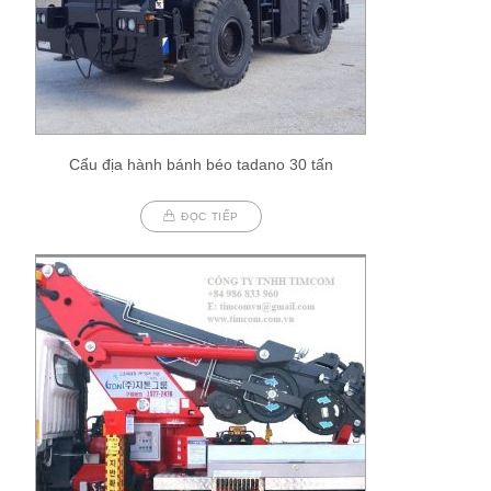
Cẩu địa hành bánh béo tadano 30 tấn
ĐỌC TIẾP