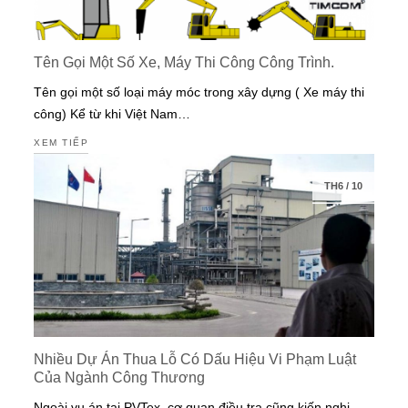
Tên Gọi Một Số Xe, Máy Thi Công Công Trình.
Tên gọi một số loại máy móc trong xây dựng ( Xe máy thi
công) Kể từ khi Việt Nam…
XEM TIẾP
TH6
/
10
Nhiều Dự Án Thua Lỗ Có Dấu Hiệu Vi Phạm Luật
Của Ngành Công Thương
Ngoài vụ án tại PVTex, cơ quan điều tra cũng kiến nghị