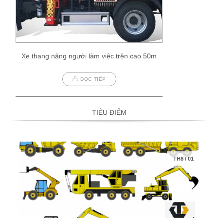
Xe thang nâng người làm việc trên cao 50m
ĐỌC TIẾP
TIÊU ĐIỂM
TH8
/
01