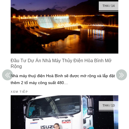
TH4
/
14
Đầu Tư Dự Án Nhà Máy Thủy Điện Hòa Bình Mở
Rộng
Nhà máy thuỷ điện Hoà Bình sẽ được mở rộng và lắp đặt
thêm 2 tổ máy công suất 480…
XEM TIẾP
TH4
/
13