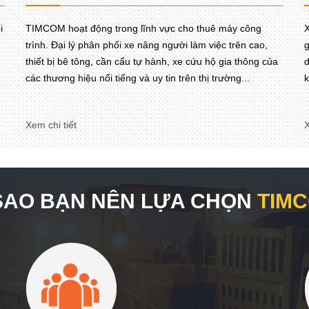
i
TIMCOM hoạt động trong lĩnh vực cho thuê máy công
X
trình. Đại lý phân phối xe nâng người làm việc trên cao,
g
thiết bị bê tông, cần cẩu tự hành, xe cứu hộ gia thông của
d
các thương hiệu nổi tiếng và uy tin trên thị trường...
k
Xem chi tiết
X
 SAO BẠN NÊN LỰA CHỌN
TIM