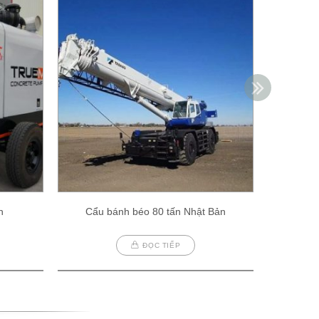
h
Cẩu bánh béo 80 tấn Nhật Bản
Cẩu
ĐỌC TIẾP