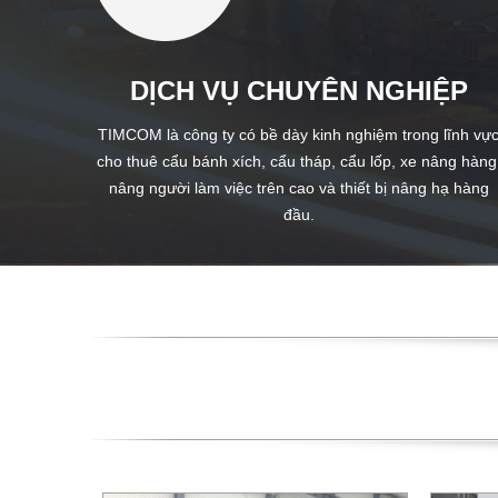
DỊCH VỤ CHUYÊN NGHIỆP
TIMCOM là công ty có bề dày kinh nghiệm trong lĩnh vự
cho thuê cẩu bánh xích, cẩu tháp, cẩu lốp, xe nâng hàng
nâng người làm việc trên cao và thiết bị nâng hạ hàng
đầu.