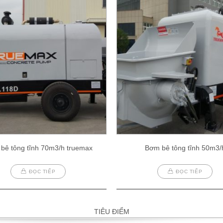
bê tông tĩnh 70m3/h truemax
Bơm bê tông tĩnh 50m3/
ĐỌC TIẾP
ĐỌC TIẾP
TIÊU ĐIỂM