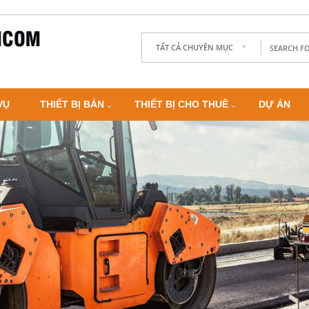
TẤT CẢ CHUYÊN MỤC
VỤ
THIẾT BỊ BÁN
THIẾT BỊ CHO THUÊ
DỰ ÁN