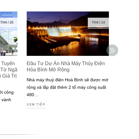
TH4
/
25
TH4
/
14
 Tuyến
Đầu Tư Dự Án Nhà Máy Thủy Điện
Isuzu Ra
 Từ Ngã
Hòa Bình Mở Rộng
Công Ng
Giá Trị
Đạt Chuẩ
Nhà máy thuỷ điện Hoà Bình sẽ được mở
Nam
rộng và lắp đặt thêm 2 tổ máy công suất
ởi công
Isuzu là m
480…
g vành
tiên tại V
XEM TIẾP
động cơ đ
XEM TIẾP