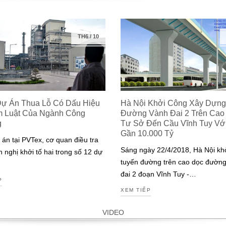
TH6
/
10
Dự Án Thua Lỗ Có Dấu Hiệu
Hà Nội Khởi Công Xây Dựng
m Luật Của Ngành Công
Đường Vành Đai 2 Trên Cao
g
Tư Sở Đến Cầu Vĩnh Tuy Với 
Gần 10.000 Tỷ
 án tại PVTex, cơ quan điều tra
Sáng ngày 22/4/2018, Hà Nội kh
n nghị khởi tố hai trong số 12 dự
tuyến đường trên cao dọc đườn
đai 2 đoạn Vĩnh Tuy -…
P
XEM TIẾP
VIDEO