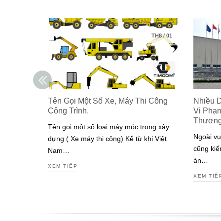
TH8
/
01
Tên Gọi Một Số Xe, Máy Thi Công
Nhiều 
Công Trình.
Vi Phạ
Thươn
Tên gọi một số loại máy móc trong xây
Ngoài vụ
dựng ( Xe máy thi công) Kể từ khi Việt
cũng kiế
Nam…
án…
XEM TIẾP
XEM TIẾ