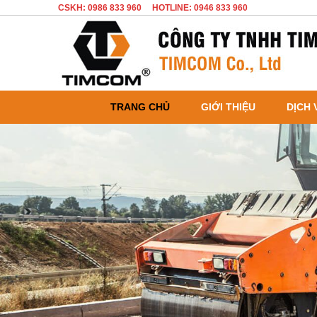
CSKH: 0986 833 960
HOTLINE: 0946 833 960
TRANG CHỦ
GIỚI THIỆU
DỊCH 