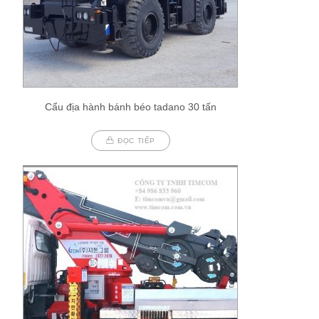
Cẩu địa hành bánh béo tadano 30 tấn
ĐỌC TIẾP