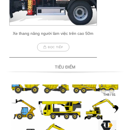
Xe thang nâng người làm việc trên cao 50m
ĐỌC TIẾP
TIÊU ĐIỂM
TH8
/
01