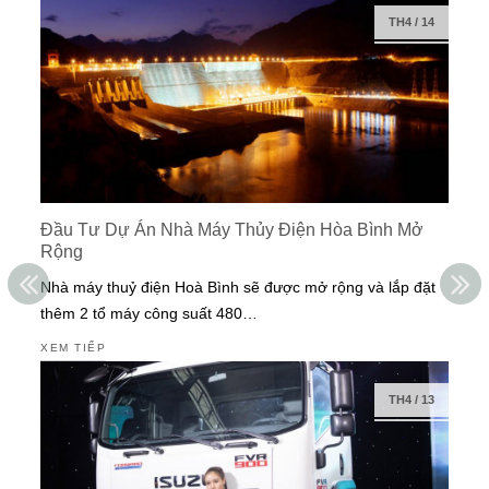
TH4
/
14
Đầu Tư Dự Án Nhà Máy Thủy Điện Hòa Bình Mở
Rộng
Nhà máy thuỷ điện Hoà Bình sẽ được mở rộng và lắp đặt
thêm 2 tổ máy công suất 480…
XEM TIẾP
TH4
/
13