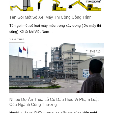
Tên Gọi Một Số Xe, Máy Thi Công Công Trình.
Tên gọi một số loại máy móc trong xây dựng ( Xe máy thi
công) Kể từ khi Việt Nam…
XEM TIẾP
TH6
/
10
Nhiều Dự Án Thua Lỗ Có Dấu Hiệu Vi Phạm Luật
Của Ngành Công Thương
Ngoài vụ án tại PVTex, cơ quan điều tra cũng kiến nghị