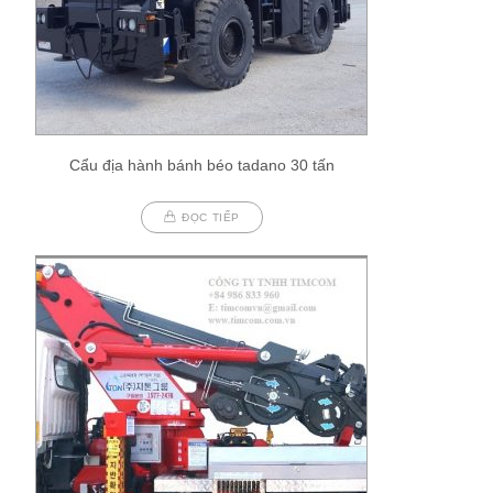
Cẩu địa hành bánh béo tadano 30 tấn
ĐỌC TIẾP