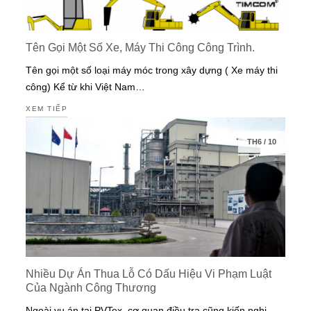
Tên Gọi Một Số Xe, Máy Thi Công Công Trình.
Tên gọi một số loại máy móc trong xây dựng ( Xe máy thi
công) Kể từ khi Việt Nam…
XEM TIẾP
TH6
/
10
Nhiều Dự Án Thua Lỗ Có Dấu Hiệu Vi Phạm Luật
Của Ngành Công Thương
Ngoài vụ án tại PVTex, cơ quan điều tra cũng kiến nghị