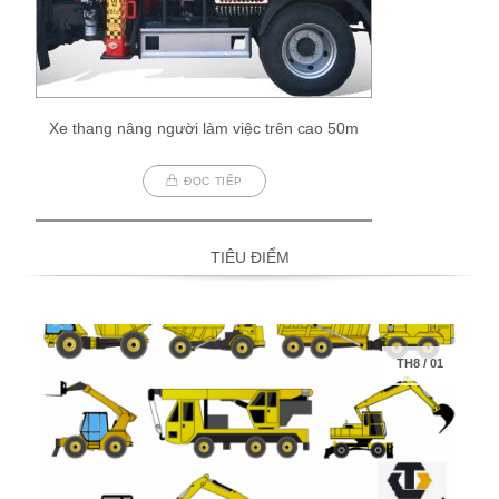
Xe thang nâng người làm việc trên cao 50m
ĐỌC TIẾP
TIÊU ĐIỂM
TH8
/
01