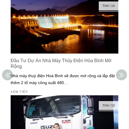
TH4
/
14
Đầu Tư Dự Án Nhà Máy Thủy Điện Hòa Bình Mở
Rộng
Nhà máy thuỷ điện Hoà Bình sẽ được mở rộng và lắp đặt
thêm 2 tổ máy công suất 480…
XEM TIẾP
TH4
/
13