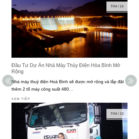
TH4
/
14
Đầu Tư Dự Án Nhà Máy Thủy Điện Hòa Bình Mở
Rộng
Nhà máy thuỷ điện Hoà Bình sẽ được mở rộng và lắp đặt
thêm 2 tổ máy công suất 480…
XEM TIẾP
TH4
/
13