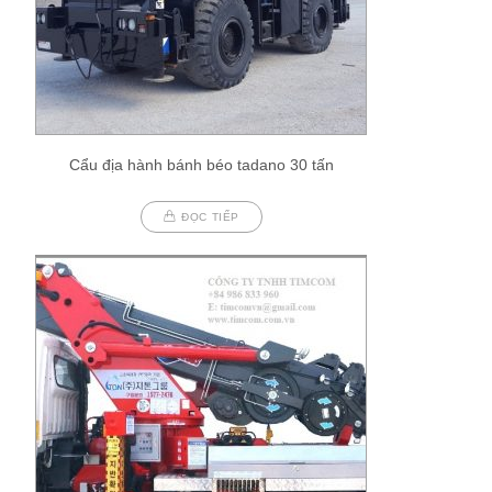
Cẩu địa hành bánh béo tadano 30 tấn
ĐỌC TIẾP