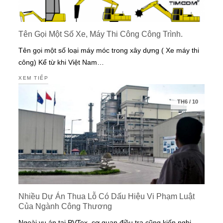
Tên Gọi Một Số Xe, Máy Thi Công Công Trình.
Tên gọi một số loại máy móc trong xây dựng ( Xe máy thi
công) Kể từ khi Việt Nam…
XEM TIẾP
TH6
/
10
Nhiều Dự Án Thua Lỗ Có Dấu Hiệu Vi Phạm Luật
Của Ngành Công Thương
Ngoài vụ án tại PVTex, cơ quan điều tra cũng kiến nghị