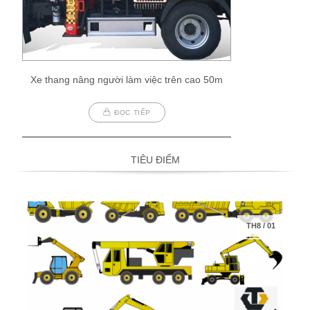
Xe thang nâng người làm việc trên cao 50m
ĐỌC TIẾP
TIÊU ĐIỂM
TH8
/
01