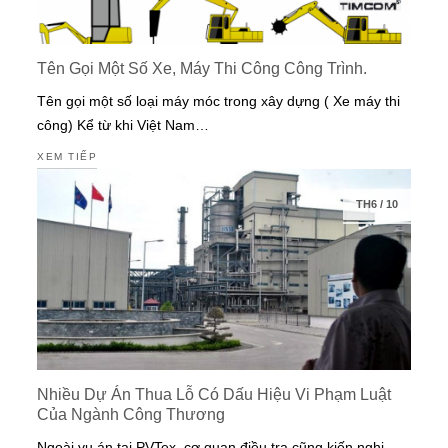
Tên Gọi Một Số Xe, Máy Thi Công Công Trình.
Tên gọi một số loại máy móc trong xây dựng ( Xe máy thi
công) Kể từ khi Việt Nam…
XEM TIẾP
TH6
/
10
Nhiều Dự Án Thua Lỗ Có Dấu Hiệu Vi Phạm Luật
Của Ngành Công Thương
Ngoài vụ án tại PVTex, cơ quan điều tra cũng kiến nghị