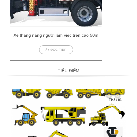
Xe thang nâng người làm việc trên cao 50m
ĐỌC TIẾP
TIÊU ĐIỂM
TH8
/
01