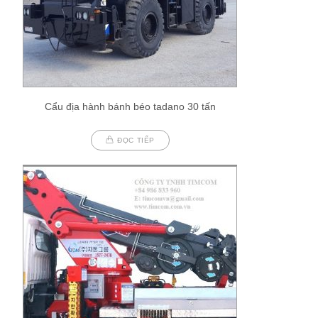
Cẩu địa hành bánh béo tadano 30 tấn
ĐỌC TIẾP