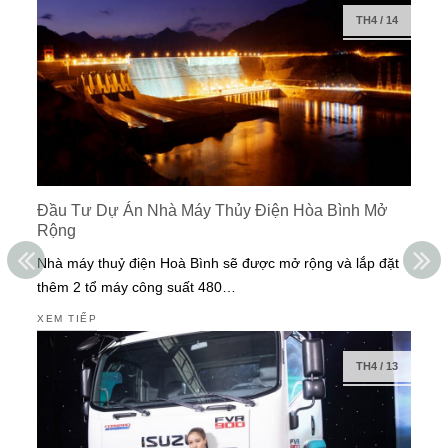
TH4
/
14
Đầu Tư Dự Án Nhà Máy Thủy Điện Hòa Bình Mở
Rộng
Nhà máy thuỷ điện Hoà Bình sẽ được mở rộng và lắp đặt
thêm 2 tổ máy công suất 480…
XEM TIẾP
TH4
/
13