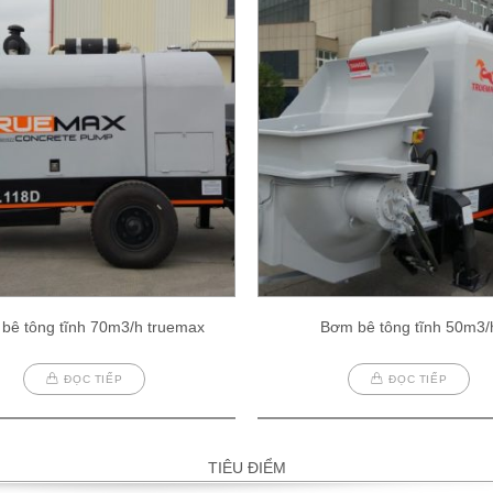
bê tông tĩnh 70m3/h truemax
Bơm bê tông tĩnh 50m3/
ĐỌC TIẾP
ĐỌC TIẾP
TIÊU ĐIỂM