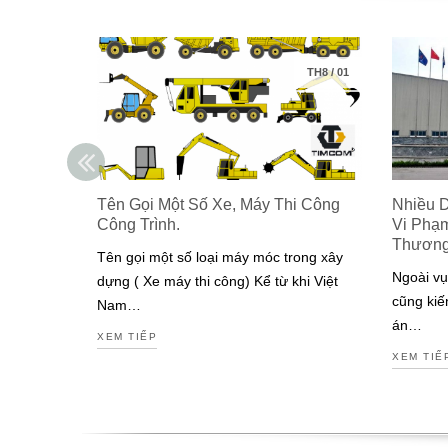
TH8
/
01
Tên Gọi Một Số Xe, Máy Thi Công
Nhiều 
Công Trình.
Vi Phạ
Thươn
Tên gọi một số loại máy móc trong xây
Ngoài vụ
dựng ( Xe máy thi công) Kể từ khi Việt
cũng kiế
Nam…
án…
XEM TIẾP
XEM TIẾ