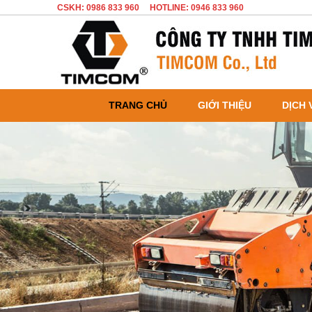
CSKH: 0986 833 960
HOTLINE: 0946 833 960
TRANG CHỦ
GIỚI THIỆU
DỊCH 