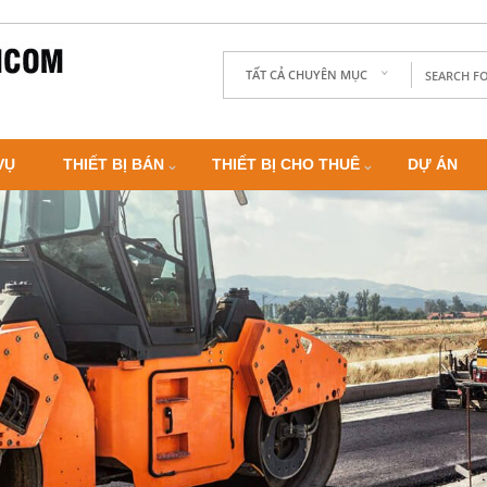
TẤT CẢ CHUYÊN MỤC
VỤ
THIẾT BỊ BÁN
THIẾT BỊ CHO THUÊ
DỰ ÁN