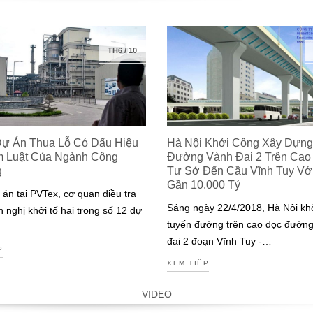
TH6
/
10
Dự Án Thua Lỗ Có Dấu Hiệu
Hà Nội Khởi Công Xây Dựng
m Luật Của Ngành Công
Đường Vành Đai 2 Trên Cao
g
Tư Sở Đến Cầu Vĩnh Tuy Với 
Gần 10.000 Tỷ
 án tại PVTex, cơ quan điều tra
Sáng ngày 22/4/2018, Hà Nội kh
n nghị khởi tố hai trong số 12 dự
tuyến đường trên cao dọc đườn
đai 2 đoạn Vĩnh Tuy -…
P
XEM TIẾP
VIDEO