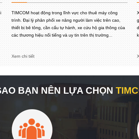
i
TIMCOM hoạt động trong lĩnh vực cho thuê máy công
X
trình. Đại lý phân phối xe nâng người làm việc trên cao,
g
thiết bị bê tông, cần cẩu tự hành, xe cứu hộ gia thông của
d
các thương hiệu nổi tiếng và uy tin trên thị trường...
k
Xem chi tiết
X
 SAO BẠN NÊN LỰA CHỌN
TIM