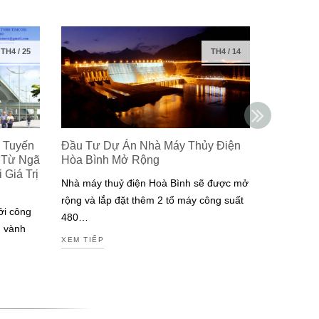
TH4
/
25
TH4
/
14
 Tuyến
Đầu Tư Dự Án Nhà Máy Thủy Điện
Isuzu Ra
 Từ Ngã
Hòa Bình Mở Rộng
Công Ng
Giá Trị
Đạt Chuẩ
Nhà máy thuỷ điện Hoà Bình sẽ được mở
Nam
rộng và lắp đặt thêm 2 tổ máy công suất
ởi công
Isuzu là m
480…
g vành
tiên tại V
XEM TIẾP
động cơ đ
XEM TIẾP