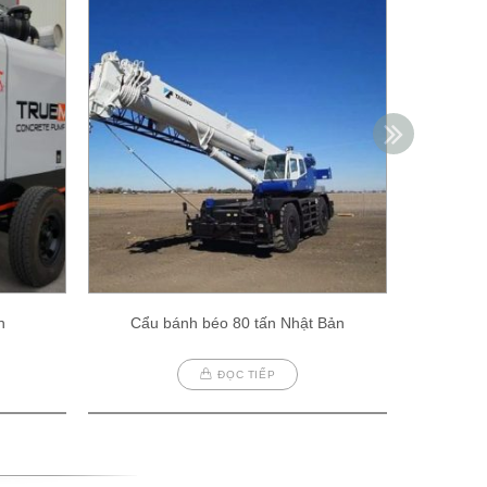
h
Cẩu bánh béo 80 tấn Nhật Bản
Cẩu
ĐỌC TIẾP