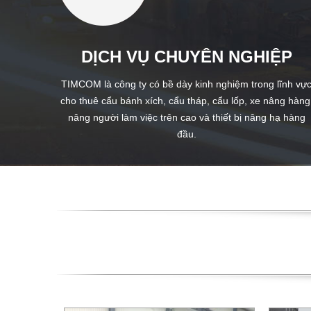
DỊCH VỤ CHUYÊN NGHIỆP
TIMCOM là công ty có bề dày kinh nghiệm trong lĩnh vự
cho thuê cẩu bánh xích, cẩu tháp, cẩu lốp, xe nâng hàng
nâng người làm việc trên cao và thiết bị nâng hạ hàng
đầu.