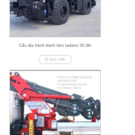
Cẩu địa hành bánh béo tadano 30 tấn
ĐỌC TIẾP