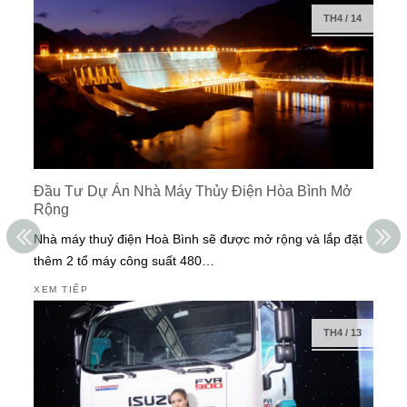
TH4
/
14
Đầu Tư Dự Án Nhà Máy Thủy Điện Hòa Bình Mở
Rộng
Nhà máy thuỷ điện Hoà Bình sẽ được mở rộng và lắp đặt
thêm 2 tổ máy công suất 480…
XEM TIẾP
TH4
/
13