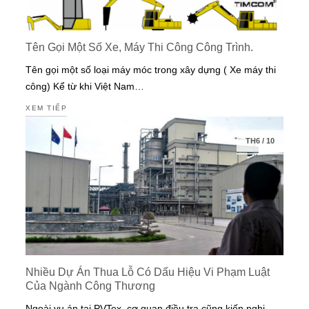
Tên Gọi Một Số Xe, Máy Thi Công Công Trình.
Tên gọi một số loại máy móc trong xây dựng ( Xe máy thi
công) Kể từ khi Việt Nam…
XEM TIẾP
TH6
/
10
Nhiều Dự Án Thua Lỗ Có Dấu Hiệu Vi Phạm Luật
Của Ngành Công Thương
Ngoài vụ án tại PVTex, cơ quan điều tra cũng kiến nghị