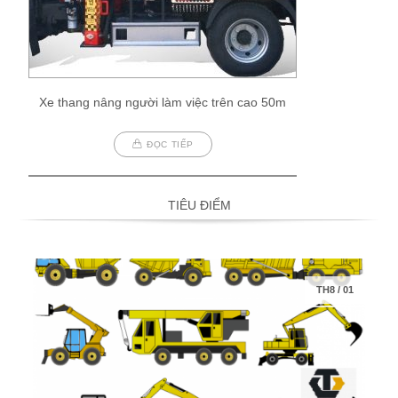
Xe thang nâng người làm việc trên cao 50m
ĐỌC TIẾP
TIÊU ĐIỂM
TH8
/
01