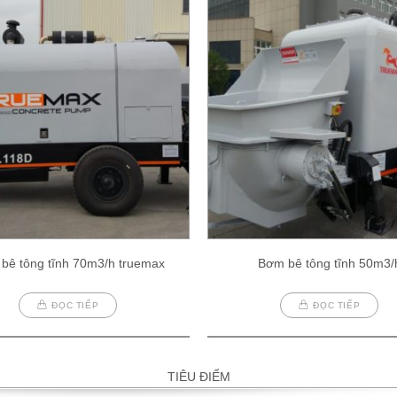
bê tông tĩnh 70m3/h truemax
Bơm bê tông tĩnh 50m3/
ĐỌC TIẾP
ĐỌC TIẾP
TIÊU ĐIỂM