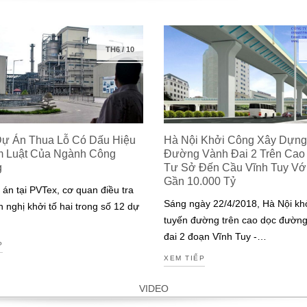
TH6
/
10
Dự Án Thua Lỗ Có Dấu Hiệu
Hà Nội Khởi Công Xây Dựng
m Luật Của Ngành Công
Đường Vành Đai 2 Trên Cao
g
Tư Sở Đến Cầu Vĩnh Tuy Với 
Gần 10.000 Tỷ
 án tại PVTex, cơ quan điều tra
Sáng ngày 22/4/2018, Hà Nội kh
n nghị khởi tố hai trong số 12 dự
tuyến đường trên cao dọc đườn
đai 2 đoạn Vĩnh Tuy -…
P
XEM TIẾP
VIDEO