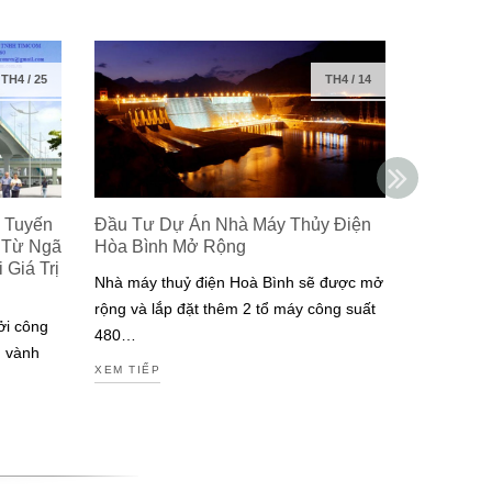
TH4
/
25
TH4
/
14
 Tuyến
Đầu Tư Dự Án Nhà Máy Thủy Điện
Isuzu Ra
 Từ Ngã
Hòa Bình Mở Rộng
Công Ng
Giá Trị
Đạt Chuẩ
Nhà máy thuỷ điện Hoà Bình sẽ được mở
Nam
rộng và lắp đặt thêm 2 tổ máy công suất
ởi công
Isuzu là m
480…
g vành
tiên tại V
XEM TIẾP
động cơ đ
XEM TIẾP