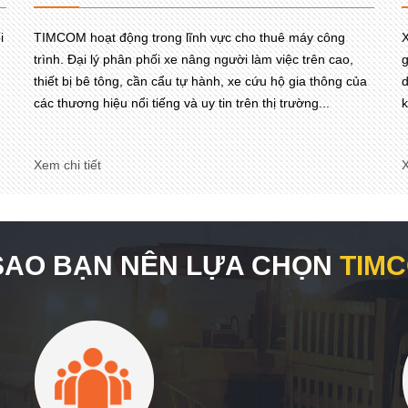
i
TIMCOM hoạt động trong lĩnh vực cho thuê máy công
X
trình. Đại lý phân phối xe nâng người làm việc trên cao,
g
thiết bị bê tông, cần cẩu tự hành, xe cứu hộ gia thông của
d
các thương hiệu nổi tiếng và uy tin trên thị trường...
k
Xem chi tiết
X
 SAO BẠN NÊN LỰA CHỌN
TIM