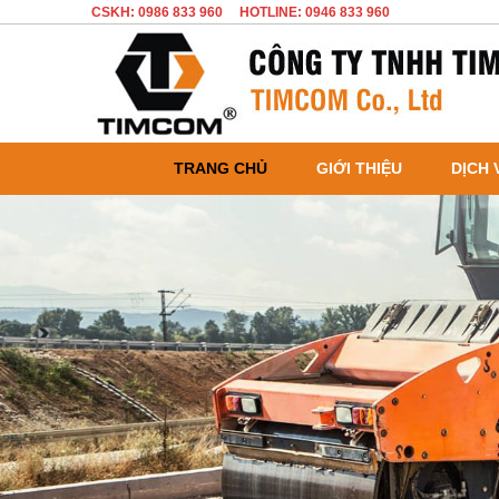
CSKH: 0986 833 960
HOTLINE: 0946 833 960
TRANG CHỦ
GIỚI THIỆU
DỊCH 