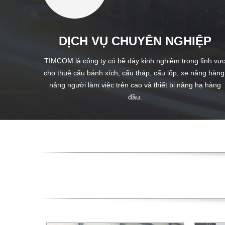
DỊCH VỤ CHUYÊN NGHIỆP
TIMCOM là công ty có bề dày kinh nghiệm trong lĩnh vự
cho thuê cẩu bánh xích, cẩu tháp, cẩu lốp, xe nâng hàng
nâng người làm việc trên cao và thiết bị nâng hạ hàng
đầu.