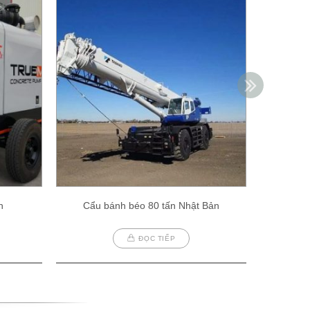
h
Cẩu bánh béo 80 tấn Nhật Bản
Cẩu
ĐỌC TIẾP