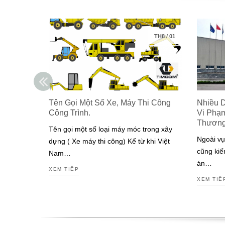
TH8
/
01
Tên Gọi Một Số Xe, Máy Thi Công
Nhiều 
Công Trình.
Vi Phạ
Thươn
Tên gọi một số loại máy móc trong xây
Ngoài vụ
dựng ( Xe máy thi công) Kể từ khi Việt
cũng kiế
Nam…
án…
XEM TIẾP
XEM TIẾ