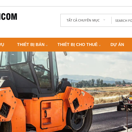
TẤT CẢ CHUYÊN MỤC
VỤ
THIẾT BỊ BÁN
THIẾT BỊ CHO THUÊ
DỰ ÁN