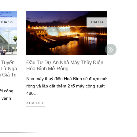
TH4
/
25
TH4
/
14
 Tuyến
Đầu Tư Dự Án Nhà Máy Thủy Điện
Isuzu Ra
 Từ Ngã
Hòa Bình Mở Rộng
Công Ng
Giá Trị
Đạt Chuẩ
Nhà máy thuỷ điện Hoà Bình sẽ được mở
Nam
rộng và lắp đặt thêm 2 tổ máy công suất
ởi công
Isuzu là m
480…
g vành
tiên tại V
XEM TIẾP
động cơ đ
XEM TIẾP