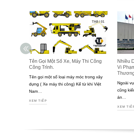
TH8
/
01
Tên Gọi Một Số Xe, Máy Thi Công
Nhiều 
Công Trình.
Vi Phạ
Thươn
Tên gọi một số loại máy móc trong xây
Ngoài vụ
dựng ( Xe máy thi công) Kể từ khi Việt
cũng kiế
Nam…
án…
XEM TIẾP
XEM TIẾ