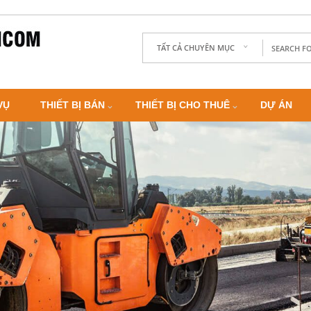
TẤT CẢ CHUYÊN MỤC
VỤ
THIẾT BỊ BÁN
THIẾT BỊ CHO THUÊ
DỰ ÁN