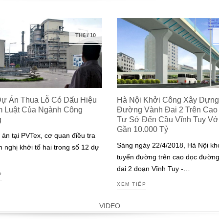
TH6
/
10
Dự Án Thua Lỗ Có Dấu Hiệu
Hà Nội Khởi Công Xây Dựng
m Luật Của Ngành Công
Đường Vành Đai 2 Trên Cao
g
Tư Sở Đến Cầu Vĩnh Tuy Với 
Gần 10.000 Tỷ
 án tại PVTex, cơ quan điều tra
Sáng ngày 22/4/2018, Hà Nội kh
n nghị khởi tố hai trong số 12 dự
tuyến đường trên cao dọc đườn
đai 2 đoạn Vĩnh Tuy -…
P
XEM TIẾP
VIDEO