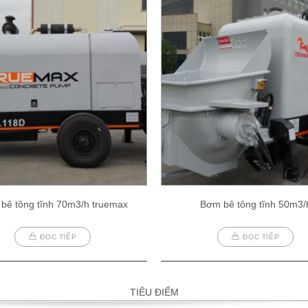
bê tông tĩnh 70m3/h truemax
Bơm bê tông tĩnh 50m3/
ĐỌC TIẾP
ĐỌC TIẾP
TIÊU ĐIỂM