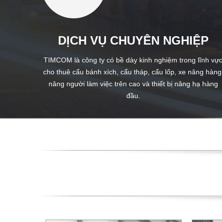
DỊCH VỤ CHUYÊN NGHIỆP
TIMCOM là công ty có bề dày kinh nghiệm trong lĩnh vự
cho thuê cẩu bánh xích, cẩu tháp, cẩu lốp, xe nâng hàng
nâng người làm việc trên cao và thiết bị nâng hạ hàng
đầu.