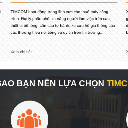
i
TIMCOM hoạt động trong lĩnh vực cho thuê máy công
X
trình. Đại lý phân phối xe nâng người làm việc trên cao,
g
thiết bị bê tông, cần cẩu tự hành, xe cứu hộ gia thông của
d
các thương hiệu nổi tiếng và uy tin trên thị trường...
k
Xem chi tiết
X
 SAO BẠN NÊN LỰA CHỌN
TIM