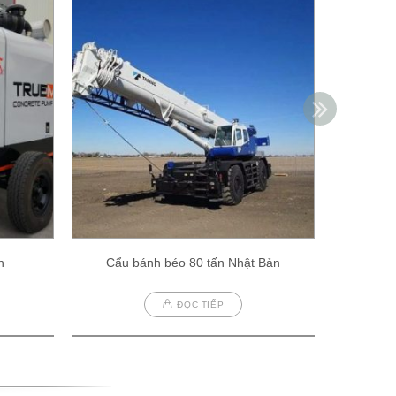
h
Cẩu bánh béo 80 tấn Nhật Bản
Cẩu
ĐỌC TIẾP