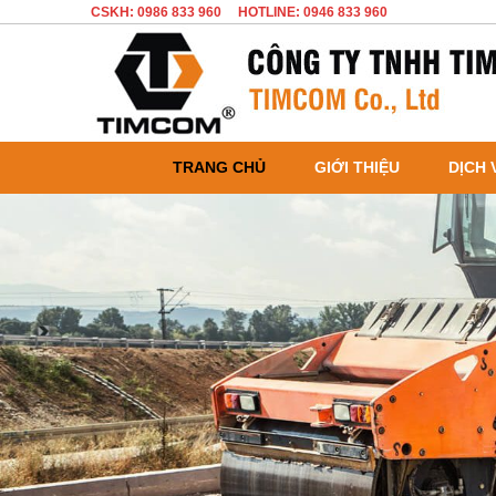
CSKH: 0986 833 960
HOTLINE: 0946 833 960
TRANG CHỦ
GIỚI THIỆU
DỊCH 