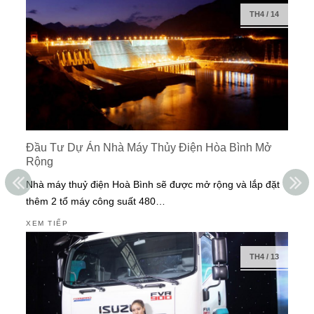
TH4
/
14
Đầu Tư Dự Án Nhà Máy Thủy Điện Hòa Bình Mở
Rộng
Nhà máy thuỷ điện Hoà Bình sẽ được mở rộng và lắp đặt
thêm 2 tổ máy công suất 480…
XEM TIẾP
TH4
/
13