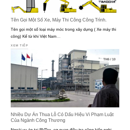
Tên Gọi Một Số Xe, Máy Thi Công Công Trình.
Tên gọi một số loại máy móc trong xây dựng ( Xe máy thi
công) Kể từ khi Việt Nam…
XEM TIẾP
TH6
/
10
Nhiều Dự Án Thua Lỗ Có Dấu Hiệu Vi Phạm Luật
Của Ngành Công Thương
Ngoài vụ án tại PVTex, cơ quan điều tra cũng kiến nghị