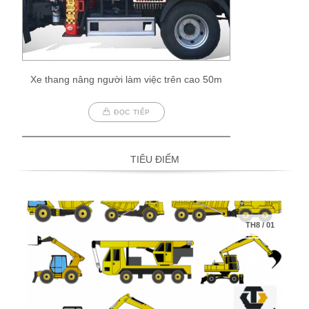
Xe thang nâng người làm việc trên cao 50m
ĐỌC TIẾP
TIÊU ĐIỂM
TH8
/
01