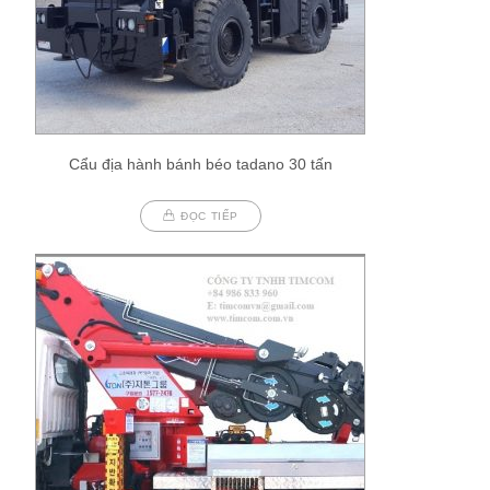
Cẩu địa hành bánh béo tadano 30 tấn
ĐỌC TIẾP