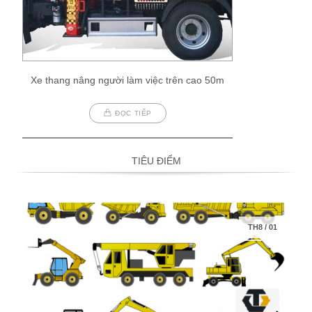
Xe thang nâng người làm việc trên cao 50m
ĐỌC TIẾP
TIÊU ĐIỂM
TH8
/
01