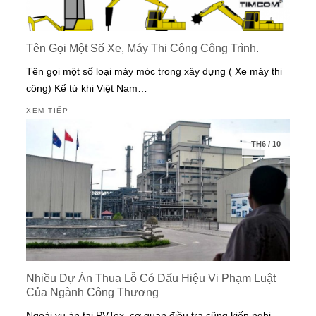
Tên Gọi Một Số Xe, Máy Thi Công Công Trình.
Tên gọi một số loại máy móc trong xây dựng ( Xe máy thi
công) Kể từ khi Việt Nam…
XEM TIẾP
TH6
/
10
Nhiều Dự Án Thua Lỗ Có Dấu Hiệu Vi Phạm Luật
Của Ngành Công Thương
Ngoài vụ án tại PVTex, cơ quan điều tra cũng kiến nghị