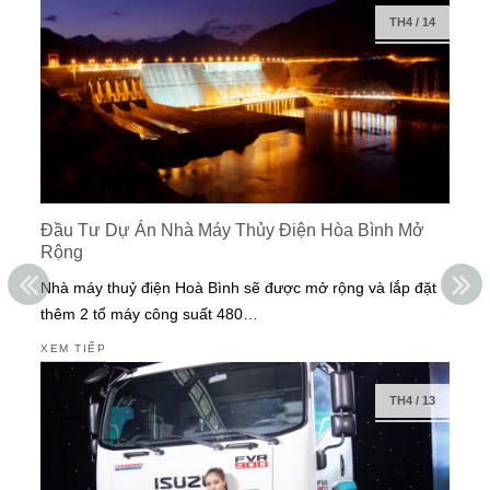
TH4
/
14
Đầu Tư Dự Án Nhà Máy Thủy Điện Hòa Bình Mở
Rộng
Nhà máy thuỷ điện Hoà Bình sẽ được mở rộng và lắp đặt
thêm 2 tổ máy công suất 480…
XEM TIẾP
TH4
/
13