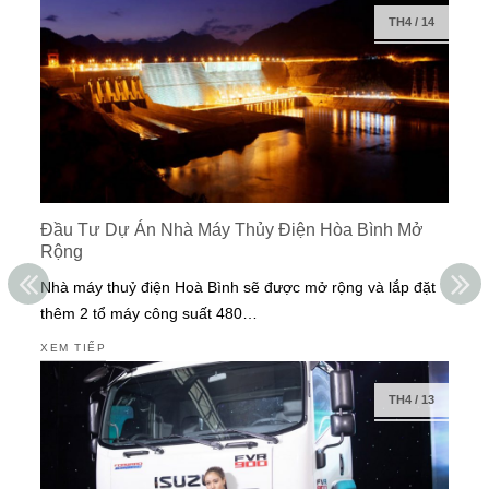
TH4
/
14
Đầu Tư Dự Án Nhà Máy Thủy Điện Hòa Bình Mở
Rộng
Nhà máy thuỷ điện Hoà Bình sẽ được mở rộng và lắp đặt
thêm 2 tổ máy công suất 480…
XEM TIẾP
TH4
/
13