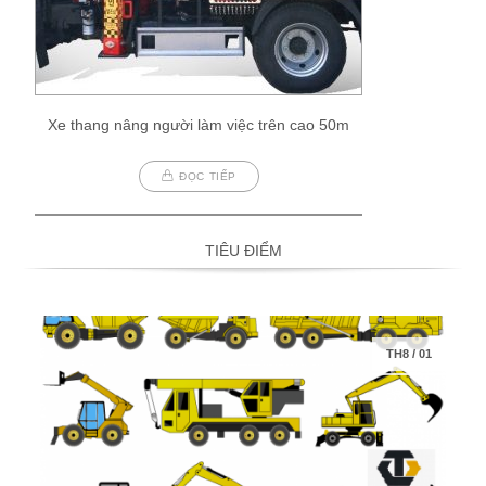
Xe thang nâng người làm việc trên cao 50m
ĐỌC TIẾP
TIÊU ĐIỂM
TH8
/
01