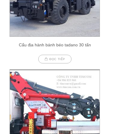
Cẩu địa hành bánh béo tadano 30 tấn
ĐỌC TIẾP