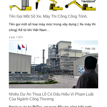
Tên Gọi Một Số Xe, Máy Thi Công Công Trình.
Tên gọi một số loại máy móc trong xây dựng ( Xe máy thi
công) Kể từ khi Việt Nam…
XEM TIẾP
TH6
/
10
Nhiều Dự Án Thua Lỗ Có Dấu Hiệu Vi Phạm Luật
Của Ngành Công Thương
Ngoài vụ án tại PVTex, cơ quan điều tra cũng kiến nghị