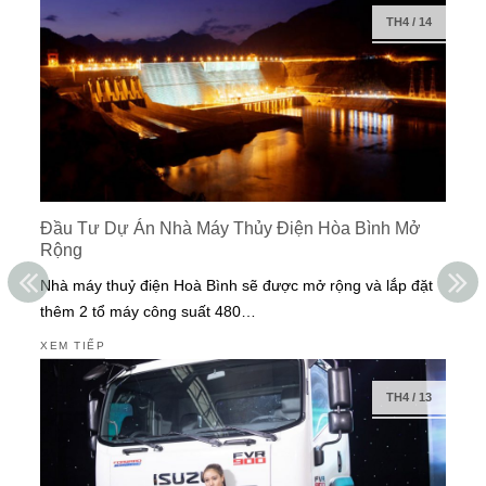
TH4
/
14
Đầu Tư Dự Án Nhà Máy Thủy Điện Hòa Bình Mở
Rộng
Nhà máy thuỷ điện Hoà Bình sẽ được mở rộng và lắp đặt
thêm 2 tổ máy công suất 480…
XEM TIẾP
TH4
/
13