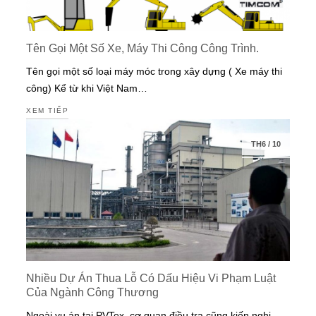
Tên Gọi Một Số Xe, Máy Thi Công Công Trình.
Tên gọi một số loại máy móc trong xây dựng ( Xe máy thi
công) Kể từ khi Việt Nam…
XEM TIẾP
TH6
/
10
Nhiều Dự Án Thua Lỗ Có Dấu Hiệu Vi Phạm Luật
Của Ngành Công Thương
Ngoài vụ án tại PVTex, cơ quan điều tra cũng kiến nghị