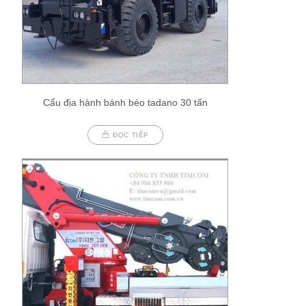
Cẩu địa hành bánh béo tadano 30 tấn
ĐỌC TIẾP