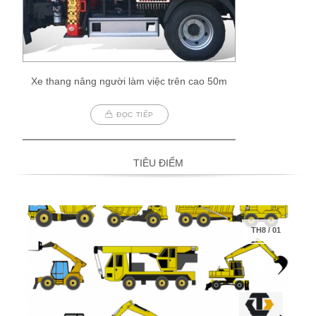
Xe thang nâng người làm việc trên cao 50m
ĐỌC TIẾP
TIÊU ĐIỂM
TH8
/
01