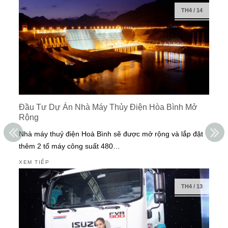
TH4
/
14
Đầu Tư Dự Án Nhà Máy Thủy Điện Hòa Bình Mở
Rộng
Nhà máy thuỷ điện Hoà Bình sẽ được mở rộng và lắp đặt
thêm 2 tổ máy công suất 480…
XEM TIẾP
TH4
/
13