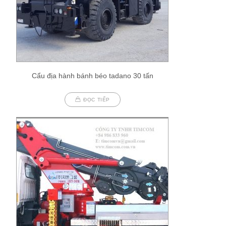
Cẩu địa hành bánh béo tadano 30 tấn
ĐỌC TIẾP