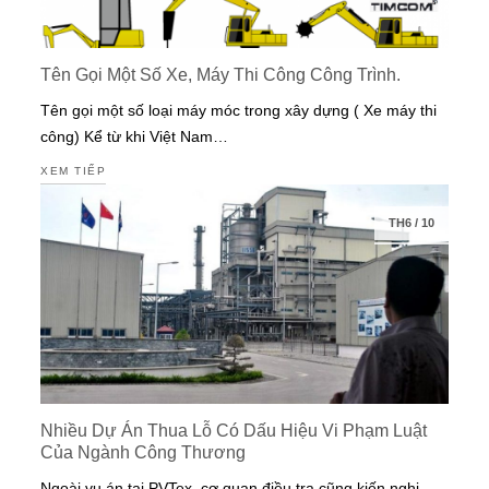
Tên Gọi Một Số Xe, Máy Thi Công Công Trình.
Tên gọi một số loại máy móc trong xây dựng ( Xe máy thi
công) Kể từ khi Việt Nam…
XEM TIẾP
TH6
/
10
Nhiều Dự Án Thua Lỗ Có Dấu Hiệu Vi Phạm Luật
Của Ngành Công Thương
Ngoài vụ án tại PVTex, cơ quan điều tra cũng kiến nghị