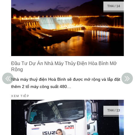
TH4
/
14
Đầu Tư Dự Án Nhà Máy Thủy Điện Hòa Bình Mở
Rộng
Nhà máy thuỷ điện Hoà Bình sẽ được mở rộng và lắp đặt
thêm 2 tổ máy công suất 480…
XEM TIẾP
TH4
/
13