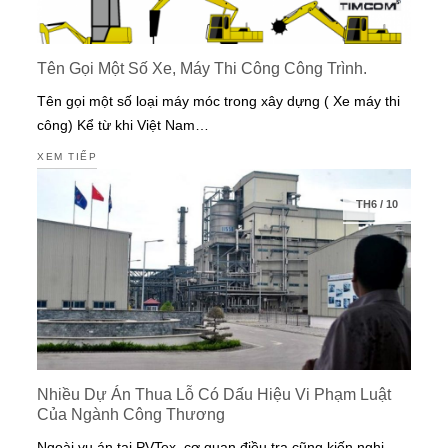
Tên Gọi Một Số Xe, Máy Thi Công Công Trình.
Tên gọi một số loại máy móc trong xây dựng ( Xe máy thi
công) Kể từ khi Việt Nam…
XEM TIẾP
TH6
/
10
Nhiều Dự Án Thua Lỗ Có Dấu Hiệu Vi Phạm Luật
Của Ngành Công Thương
Ngoài vụ án tại PVTex, cơ quan điều tra cũng kiến nghị