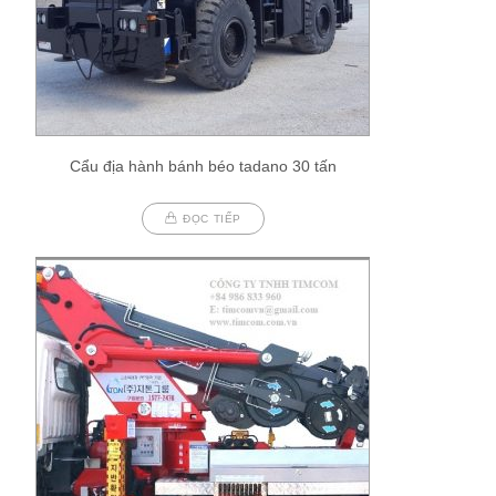
Cẩu địa hành bánh béo tadano 30 tấn
ĐỌC TIẾP