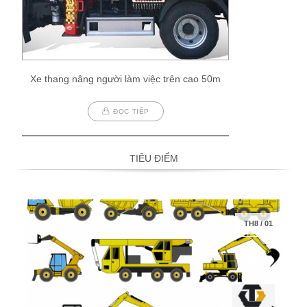
Xe thang nâng người làm việc trên cao 50m
ĐỌC TIẾP
TIÊU ĐIỂM
TH8
/
01