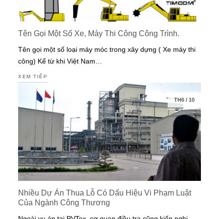
Tên Gọi Một Số Xe, Máy Thi Công Công Trình.
Tên gọi một số loại máy móc trong xây dựng ( Xe máy thi
công) Kể từ khi Việt Nam…
XEM TIẾP
TH6
/
10
Nhiều Dự Án Thua Lỗ Có Dấu Hiệu Vi Phạm Luật
Của Ngành Công Thương
Ngoài vụ án tại PVTex, cơ quan điều tra cũng kiến nghị