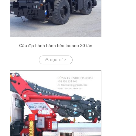
Cẩu địa hành bánh béo tadano 30 tấn
ĐỌC TIẾP