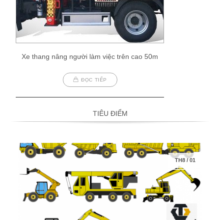
Xe thang nâng người làm việc trên cao 50m
ĐỌC TIẾP
TIÊU ĐIỂM
TH8
/
01