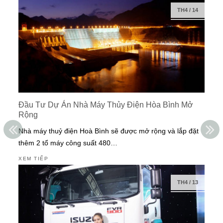
TH4
/
14
Đầu Tư Dự Án Nhà Máy Thủy Điện Hòa Bình Mở
Rộng
Nhà máy thuỷ điện Hoà Bình sẽ được mở rộng và lắp đặt
thêm 2 tổ máy công suất 480…
XEM TIẾP
TH4
/
13