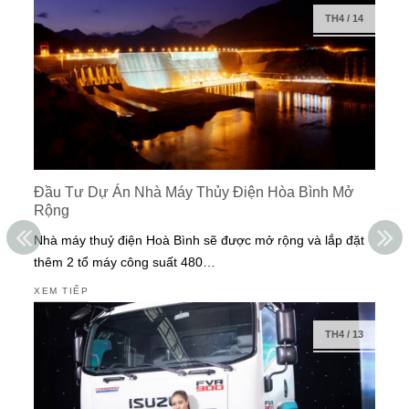
TH4
/
14
Đầu Tư Dự Án Nhà Máy Thủy Điện Hòa Bình Mở
Rộng
Nhà máy thuỷ điện Hoà Bình sẽ được mở rộng và lắp đặt
thêm 2 tổ máy công suất 480…
XEM TIẾP
TH4
/
13