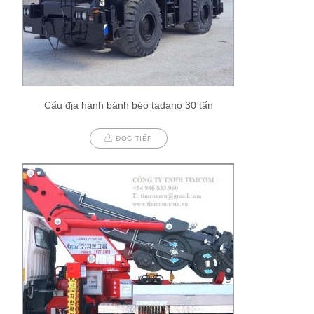
Cẩu địa hành bánh béo tadano 30 tấn
ĐỌC TIẾP