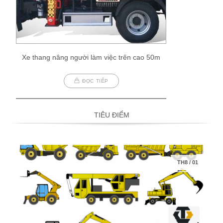
Xe thang nâng người làm việc trên cao 50m
ĐỌC TIẾP
TIÊU ĐIỂM
TH8
/
01