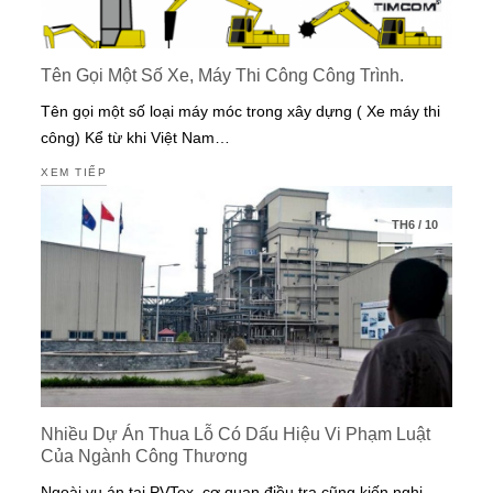
Tên Gọi Một Số Xe, Máy Thi Công Công Trình.
Tên gọi một số loại máy móc trong xây dựng ( Xe máy thi
công) Kể từ khi Việt Nam…
XEM TIẾP
TH6
/
10
Nhiều Dự Án Thua Lỗ Có Dấu Hiệu Vi Phạm Luật
Của Ngành Công Thương
Ngoài vụ án tại PVTex, cơ quan điều tra cũng kiến nghị