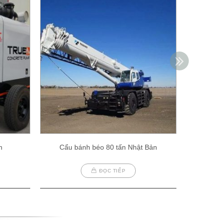
h
Cẩu bánh béo 80 tấn Nhật Bản
Cẩu
ĐỌC TIẾP