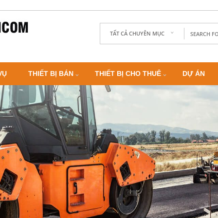
TẤT CẢ CHUYÊN MỤC
VỤ
THIẾT BỊ BÁN
THIẾT BỊ CHO THUÊ
DỰ ÁN