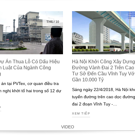
TH6
/
10
Dự Án Thua Lỗ Có Dấu Hiệu
Hà Nội Khởi Công Xây Dựng
m Luật Của Ngành Công
Đường Vành Đai 2 Trên Cao
g
Tư Sở Đến Cầu Vĩnh Tuy Với 
Gần 10.000 Tỷ
 án tại PVTex, cơ quan điều tra
Sáng ngày 22/4/2018, Hà Nội kh
n nghị khởi tố hai trong số 12 dự
tuyến đường trên cao dọc đườn
đai 2 đoạn Vĩnh Tuy -…
P
XEM TIẾP
VIDEO