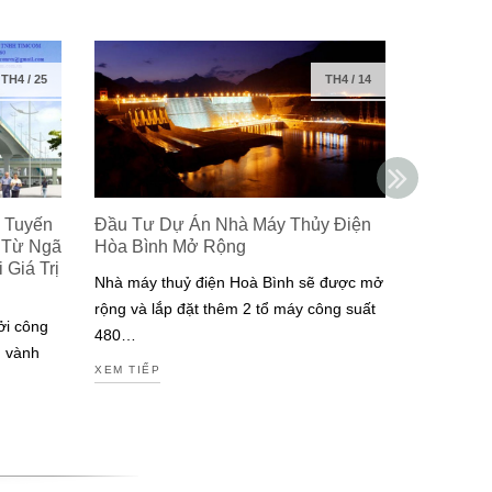
TH4
/
25
TH4
/
14
 Tuyến
Đầu Tư Dự Án Nhà Máy Thủy Điện
Isuzu Ra
 Từ Ngã
Hòa Bình Mở Rộng
Công Ng
Giá Trị
Đạt Chuẩ
Nhà máy thuỷ điện Hoà Bình sẽ được mở
Nam
rộng và lắp đặt thêm 2 tổ máy công suất
ởi công
Isuzu là m
480…
g vành
tiên tại V
XEM TIẾP
động cơ đ
XEM TIẾP