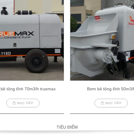
bê tông tĩnh 70m3/h truemax
Bơm bê tông tĩnh 50m3/
ĐỌC TIẾP
ĐỌC TIẾP
TIÊU ĐIỂM