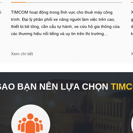
i
TIMCOM hoạt động trong lĩnh vực cho thuê máy công
X
trình. Đại lý phân phối xe nâng người làm việc trên cao,
g
thiết bị bê tông, cần cẩu tự hành, xe cứu hộ gia thông của
d
các thương hiệu nổi tiếng và uy tin trên thị trường...
k
Xem chi tiết
X
 SAO BẠN NÊN LỰA CHỌN
TIM