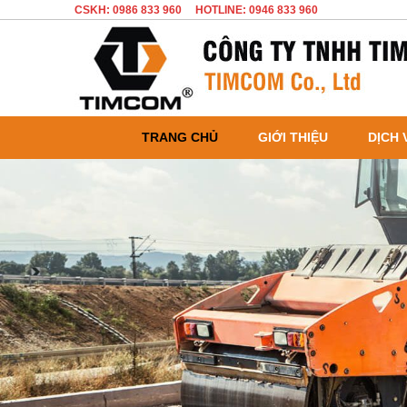
CSKH: 0986 833 960
HOTLINE: 0946 833 960
TRANG CHỦ
GIỚI THIỆU
DỊCH 