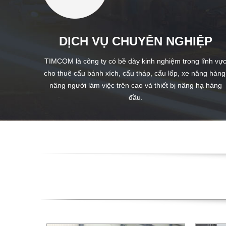
DỊCH VỤ CHUYÊN NGHIỆP
TIMCOM là công ty có bề dày kinh nghiệm trong lĩnh vự
cho thuê cẩu bánh xích, cẩu tháp, cẩu lốp, xe nâng hàng
nâng người làm việc trên cao và thiết bị nâng hạ hàng
đầu.