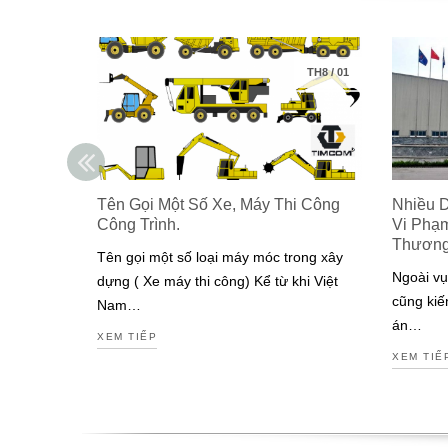
TH8
/
01
Tên Gọi Một Số Xe, Máy Thi Công
Nhiều 
Công Trình.
Vi Phạ
Thươn
Tên gọi một số loại máy móc trong xây
Ngoài vụ
dựng ( Xe máy thi công) Kể từ khi Việt
cũng kiế
Nam…
án…
XEM TIẾP
XEM TIẾ