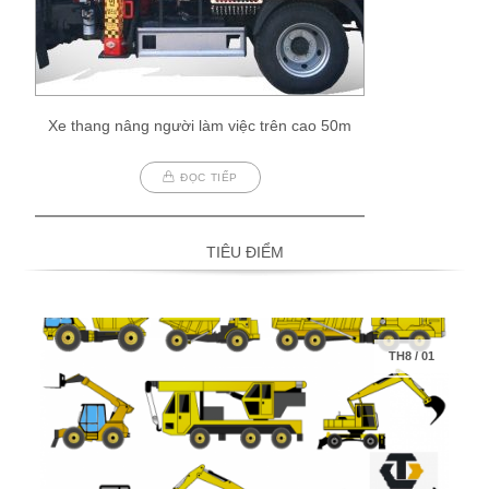
Xe thang nâng người làm việc trên cao 50m
ĐỌC TIẾP
TIÊU ĐIỂM
TH8
/
01