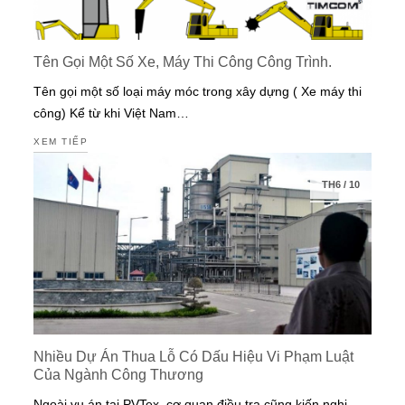
Tên Gọi Một Số Xe, Máy Thi Công Công Trình.
Tên gọi một số loại máy móc trong xây dựng ( Xe máy thi
công) Kể từ khi Việt Nam…
XEM TIẾP
TH6
/
10
Nhiều Dự Án Thua Lỗ Có Dấu Hiệu Vi Phạm Luật
Của Ngành Công Thương
Ngoài vụ án tại PVTex, cơ quan điều tra cũng kiến nghị