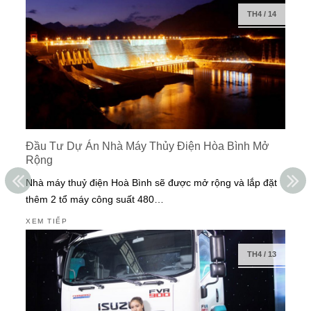
TH4
/
14
Đầu Tư Dự Án Nhà Máy Thủy Điện Hòa Bình Mở
Rộng
Nhà máy thuỷ điện Hoà Bình sẽ được mở rộng và lắp đặt
thêm 2 tổ máy công suất 480…
XEM TIẾP
TH4
/
13