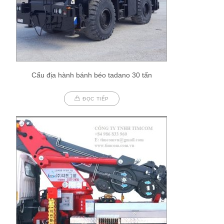
Cẩu địa hành bánh béo tadano 30 tấn
ĐỌC TIẾP