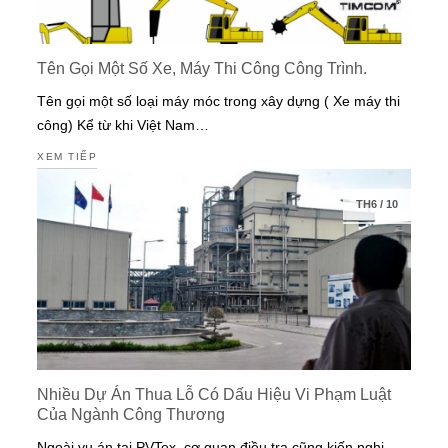
Tên Gọi Một Số Xe, Máy Thi Công Công Trình.
Tên gọi một số loại máy móc trong xây dựng ( Xe máy thi
công) Kể từ khi Việt Nam…
XEM TIẾP
TH6
/
10
Nhiều Dự Án Thua Lỗ Có Dấu Hiệu Vi Phạm Luật
Của Ngành Công Thương
Ngoài vụ án tại PVTex, cơ quan điều tra cũng kiến nghị