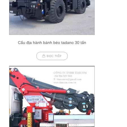
Cẩu địa hành bánh béo tadano 30 tấn
ĐỌC TIẾP