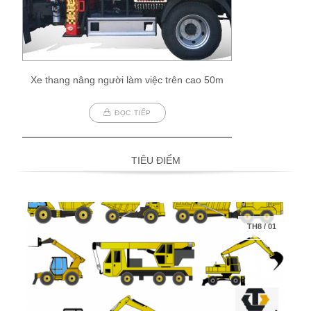
Xe thang nâng người làm việc trên cao 50m
ĐỌC TIẾP
TIÊU ĐIỂM
TH8
/
01