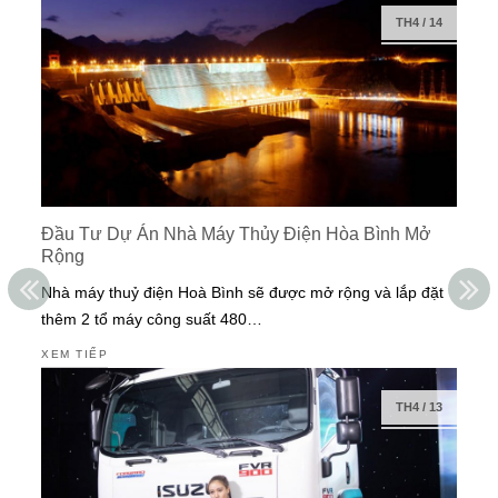
TH4
/
14
Đầu Tư Dự Án Nhà Máy Thủy Điện Hòa Bình Mở
Rộng
Nhà máy thuỷ điện Hoà Bình sẽ được mở rộng và lắp đặt
thêm 2 tổ máy công suất 480…
XEM TIẾP
TH4
/
13