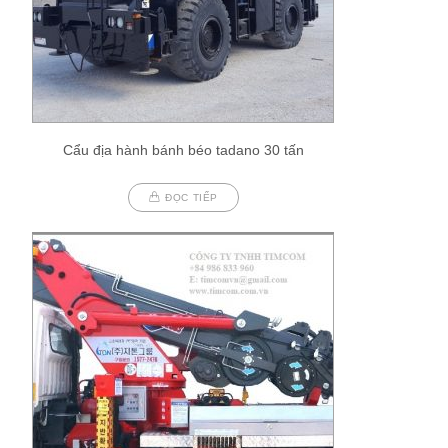
Cẩu địa hành bánh béo tadano 30 tấn
ĐỌC TIẾP