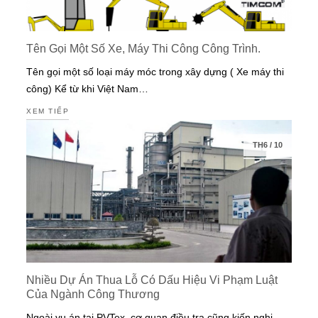
Tên Gọi Một Số Xe, Máy Thi Công Công Trình.
Tên gọi một số loại máy móc trong xây dựng ( Xe máy thi
công) Kể từ khi Việt Nam…
XEM TIẾP
TH6
/
10
Nhiều Dự Án Thua Lỗ Có Dấu Hiệu Vi Phạm Luật
Của Ngành Công Thương
Ngoài vụ án tại PVTex, cơ quan điều tra cũng kiến nghị