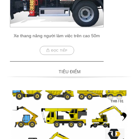
Xe thang nâng người làm việc trên cao 50m
ĐỌC TIẾP
TIÊU ĐIỂM
TH8
/
01