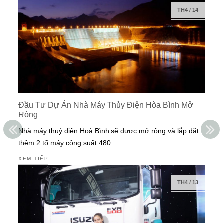
TH4
/
14
Đầu Tư Dự Án Nhà Máy Thủy Điện Hòa Bình Mở
Rộng
Nhà máy thuỷ điện Hoà Bình sẽ được mở rộng và lắp đặt
thêm 2 tổ máy công suất 480…
XEM TIẾP
TH4
/
13