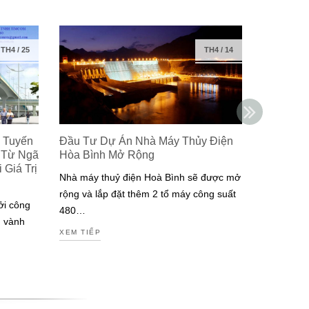
TH4
/
25
TH4
/
14
 Tuyến
Đầu Tư Dự Án Nhà Máy Thủy Điện
Isuzu Ra
 Từ Ngã
Hòa Bình Mở Rộng
Công Ng
Giá Trị
Đạt Chuẩ
Nhà máy thuỷ điện Hoà Bình sẽ được mở
Nam
rộng và lắp đặt thêm 2 tổ máy công suất
ởi công
Isuzu là m
480…
g vành
tiên tại V
XEM TIẾP
động cơ đ
XEM TIẾP