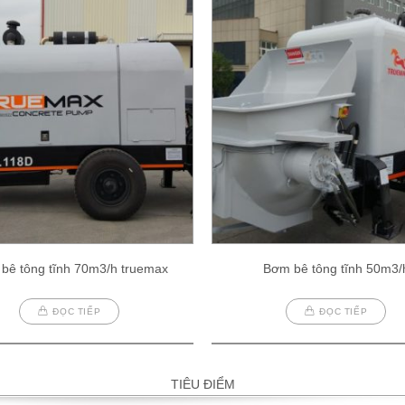
bê tông tĩnh 70m3/h truemax
Bơm bê tông tĩnh 50m3/
ĐỌC TIẾP
ĐỌC TIẾP
TIÊU ĐIỂM