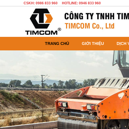
CSKH: 0986 833 960
HOTLINE: 0946 833 960
TRANG CHỦ
GIỚI THIỆU
DỊCH 