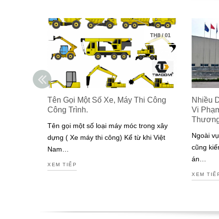
TH8
/
01
Tên Gọi Một Số Xe, Máy Thi Công
Nhiều 
Công Trình.
Vi Phạ
Thươn
Tên gọi một số loại máy móc trong xây
Ngoài vụ
dựng ( Xe máy thi công) Kể từ khi Việt
cũng kiế
Nam…
án…
XEM TIẾP
XEM TIẾ