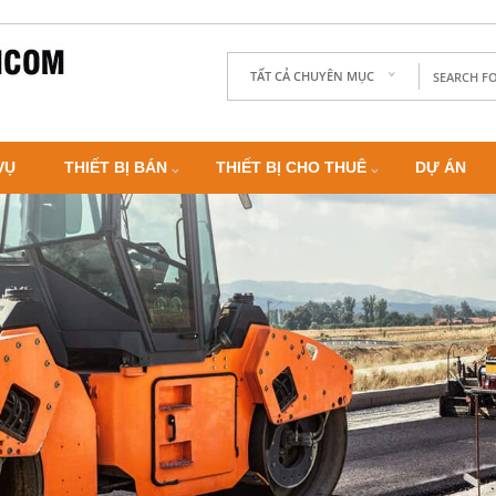
TẤT CẢ CHUYÊN MỤC
VỤ
THIẾT BỊ BÁN
THIẾT BỊ CHO THUÊ
DỰ ÁN