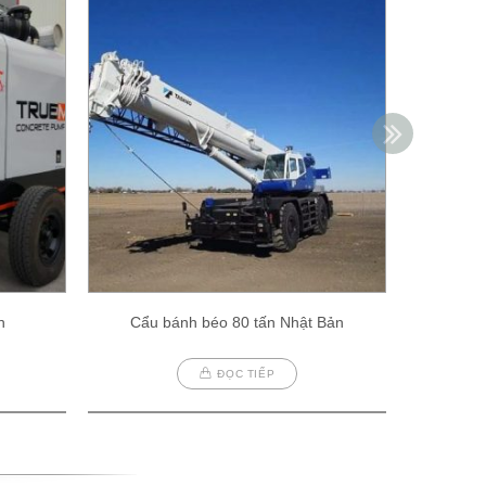
h
Cẩu bánh béo 80 tấn Nhật Bản
Cẩu
ĐỌC TIẾP