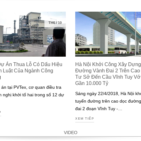
TH6
/
10
Dự Án Thua Lỗ Có Dấu Hiệu
Hà Nội Khởi Công Xây Dựng
m Luật Của Ngành Công
Đường Vành Đai 2 Trên Cao
g
Tư Sở Đến Cầu Vĩnh Tuy Với 
Gần 10.000 Tỷ
 án tại PVTex, cơ quan điều tra
Sáng ngày 22/4/2018, Hà Nội kh
n nghị khởi tố hai trong số 12 dự
tuyến đường trên cao dọc đườn
đai 2 đoạn Vĩnh Tuy -…
P
XEM TIẾP
VIDEO