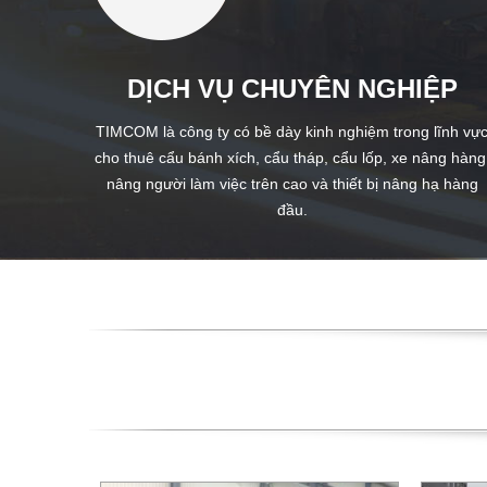
DỊCH VỤ CHUYÊN NGHIỆP
TIMCOM là công ty có bề dày kinh nghiệm trong lĩnh vự
cho thuê cẩu bánh xích, cẩu tháp, cẩu lốp, xe nâng hàng
nâng người làm việc trên cao và thiết bị nâng hạ hàng
đầu.