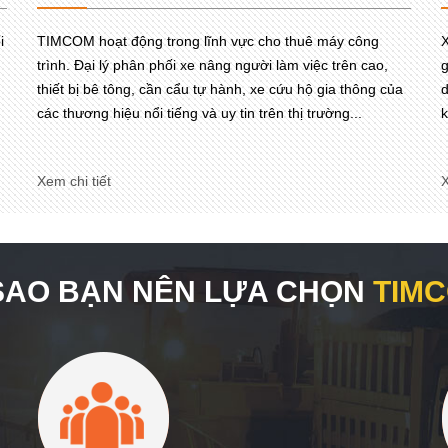
i
TIMCOM hoạt động trong lĩnh vực cho thuê máy công
X
trình. Đại lý phân phối xe nâng người làm việc trên cao,
g
thiết bị bê tông, cần cẩu tự hành, xe cứu hộ gia thông của
d
các thương hiệu nổi tiếng và uy tin trên thị trường...
k
Xem chi tiết
X
 SAO BẠN NÊN LỰA CHỌN
TIM