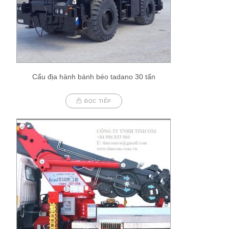
Cẩu địa hành bánh béo tadano 30 tấn
ĐỌC TIẾP