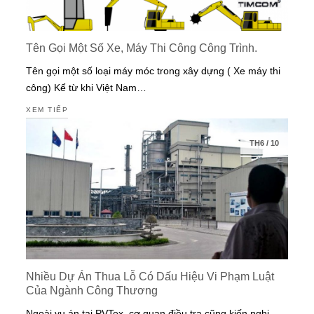
Tên Gọi Một Số Xe, Máy Thi Công Công Trình.
Tên gọi một số loại máy móc trong xây dựng ( Xe máy thi
công) Kể từ khi Việt Nam…
XEM TIẾP
TH6
/
10
Nhiều Dự Án Thua Lỗ Có Dấu Hiệu Vi Phạm Luật
Của Ngành Công Thương
Ngoài vụ án tại PVTex, cơ quan điều tra cũng kiến nghị