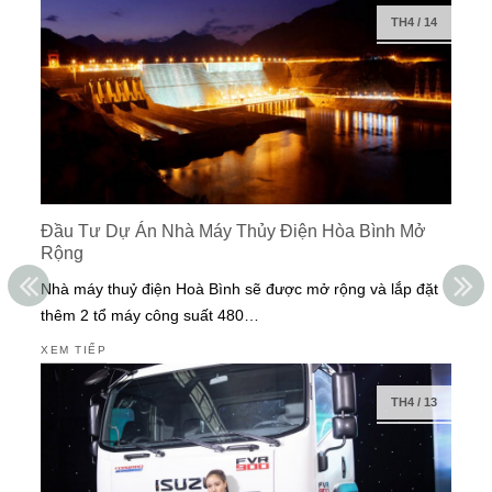
TH4
/
14
Đầu Tư Dự Án Nhà Máy Thủy Điện Hòa Bình Mở
Rộng
Nhà máy thuỷ điện Hoà Bình sẽ được mở rộng và lắp đặt
thêm 2 tổ máy công suất 480…
XEM TIẾP
TH4
/
13