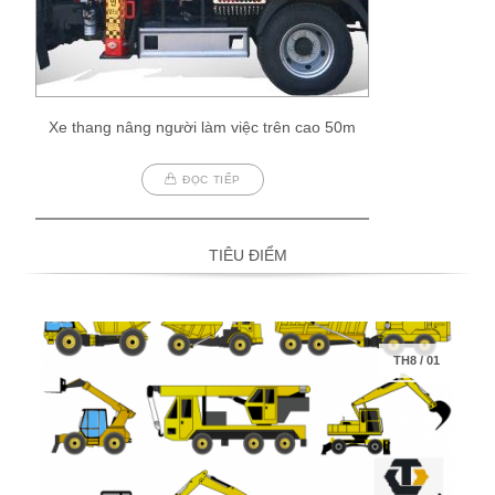
Xe thang nâng người làm việc trên cao 50m
ĐỌC TIẾP
TIÊU ĐIỂM
TH8
/
01