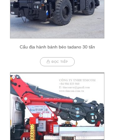
Cẩu địa hành bánh béo tadano 30 tấn
ĐỌC TIẾP