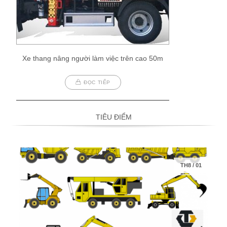
Xe thang nâng người làm việc trên cao 50m
ĐỌC TIẾP
TIÊU ĐIỂM
TH8
/
01