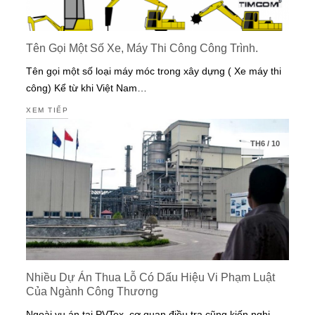
Tên Gọi Một Số Xe, Máy Thi Công Công Trình.
Tên gọi một số loại máy móc trong xây dựng ( Xe máy thi
công) Kể từ khi Việt Nam…
XEM TIẾP
TH6
/
10
Nhiều Dự Án Thua Lỗ Có Dấu Hiệu Vi Phạm Luật
Của Ngành Công Thương
Ngoài vụ án tại PVTex, cơ quan điều tra cũng kiến nghị