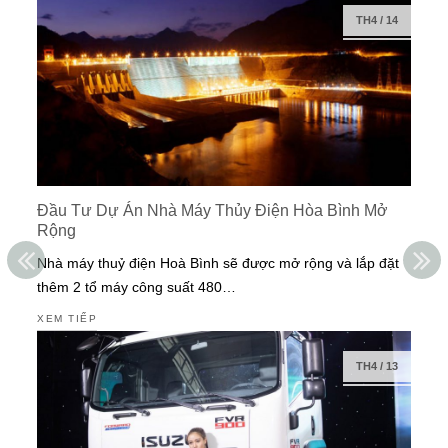
TH4
/
14
Đầu Tư Dự Án Nhà Máy Thủy Điện Hòa Bình Mở
Rộng
Nhà máy thuỷ điện Hoà Bình sẽ được mở rộng và lắp đặt
thêm 2 tổ máy công suất 480…
XEM TIẾP
TH4
/
13