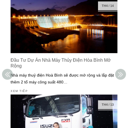
TH4
/
14
Đầu Tư Dự Án Nhà Máy Thủy Điện Hòa Bình Mở
Rộng
Nhà máy thuỷ điện Hoà Bình sẽ được mở rộng và lắp đặt
thêm 2 tổ máy công suất 480…
XEM TIẾP
TH4
/
13