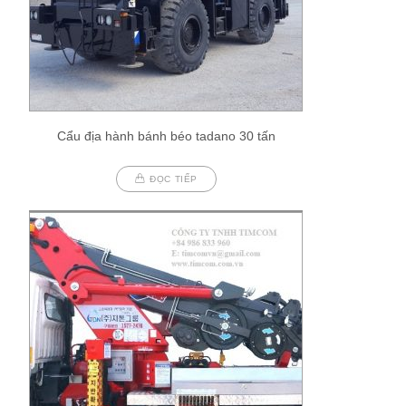
Cẩu địa hành bánh béo tadano 30 tấn
ĐỌC TIẾP