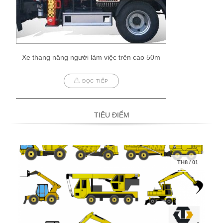
Xe thang nâng người làm việc trên cao 50m
ĐỌC TIẾP
TIÊU ĐIỂM
TH8
/
01