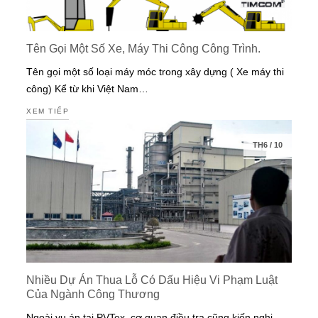
Tên Gọi Một Số Xe, Máy Thi Công Công Trình.
Tên gọi một số loại máy móc trong xây dựng ( Xe máy thi
công) Kể từ khi Việt Nam…
XEM TIẾP
TH6
/
10
Nhiều Dự Án Thua Lỗ Có Dấu Hiệu Vi Phạm Luật
Của Ngành Công Thương
Ngoài vụ án tại PVTex, cơ quan điều tra cũng kiến nghị