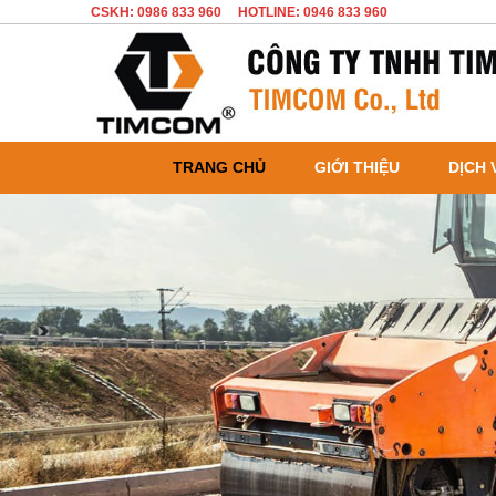
CSKH: 0986 833 960
HOTLINE: 0946 833 960
TRANG CHỦ
GIỚI THIỆU
DỊCH 