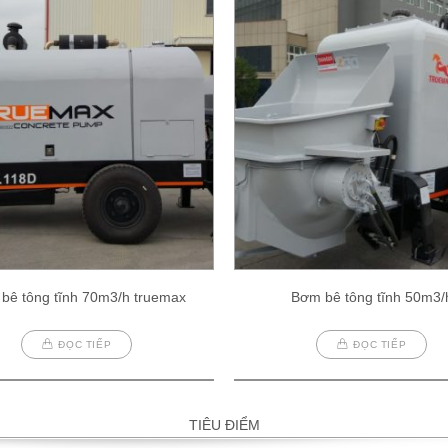
bê tông tĩnh 70m3/h truemax
Bơm bê tông tĩnh 50m3/
ĐỌC TIẾP
ĐỌC TIẾP
TIÊU ĐIỂM