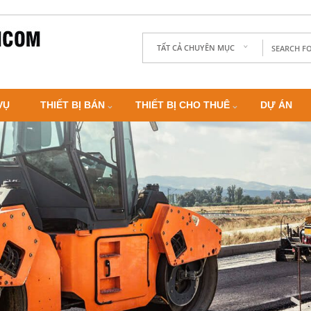
TẤT CẢ CHUYÊN MỤC
VỤ
THIẾT BỊ BÁN
THIẾT BỊ CHO THUÊ
DỰ ÁN