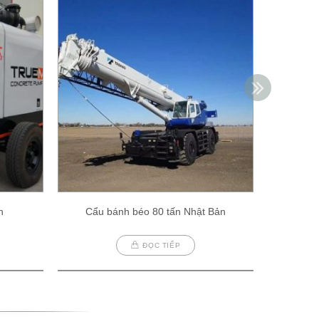
h
Cẩu bánh béo 80 tấn Nhật Bản
Cẩu
ĐỌC TIẾP