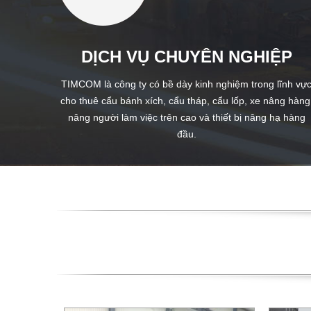
DỊCH VỤ CHUYÊN NGHIỆP
TIMCOM là công ty có bề dày kinh nghiệm trong lĩnh vự
cho thuê cẩu bánh xích, cẩu tháp, cẩu lốp, xe nâng hàng
nâng người làm việc trên cao và thiết bị nâng hạ hàng
đầu.