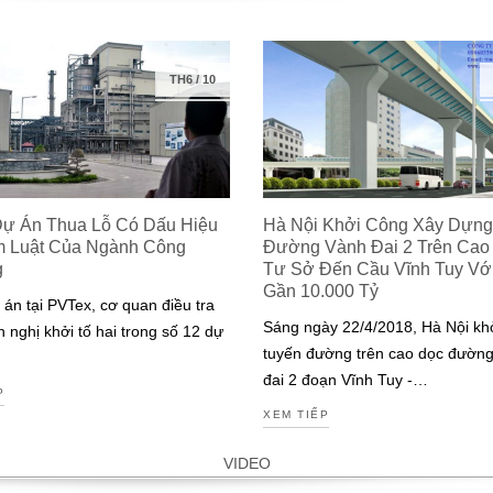
TH6
/
10
Dự Án Thua Lỗ Có Dấu Hiệu
Hà Nội Khởi Công Xây Dựng
m Luật Của Ngành Công
Đường Vành Đai 2 Trên Cao
g
Tư Sở Đến Cầu Vĩnh Tuy Với 
Gần 10.000 Tỷ
 án tại PVTex, cơ quan điều tra
Sáng ngày 22/4/2018, Hà Nội kh
n nghị khởi tố hai trong số 12 dự
tuyến đường trên cao dọc đườn
đai 2 đoạn Vĩnh Tuy -…
P
XEM TIẾP
VIDEO