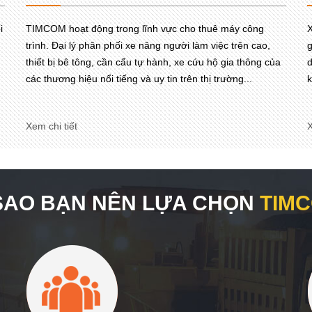
i
TIMCOM hoạt động trong lĩnh vực cho thuê máy công
X
trình. Đại lý phân phối xe nâng người làm việc trên cao,
g
thiết bị bê tông, cần cẩu tự hành, xe cứu hộ gia thông của
d
các thương hiệu nổi tiếng và uy tin trên thị trường...
k
Xem chi tiết
X
 SAO BẠN NÊN LỰA CHỌN
TIM