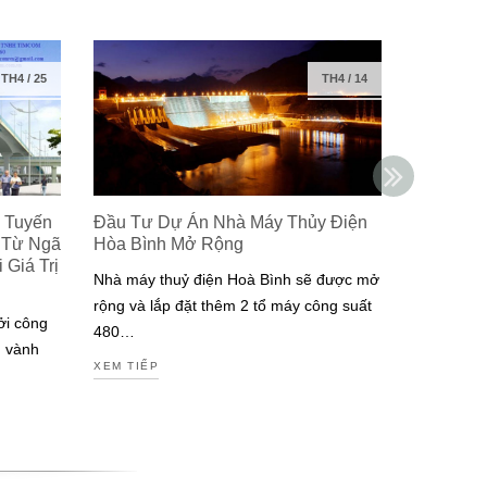
TH4
/
25
TH4
/
14
 Tuyến
Đầu Tư Dự Án Nhà Máy Thủy Điện
Isuzu Ra
 Từ Ngã
Hòa Bình Mở Rộng
Công Ng
Giá Trị
Đạt Chuẩ
Nhà máy thuỷ điện Hoà Bình sẽ được mở
Nam
rộng và lắp đặt thêm 2 tổ máy công suất
ởi công
Isuzu là m
480…
g vành
tiên tại V
XEM TIẾP
động cơ đ
XEM TIẾP