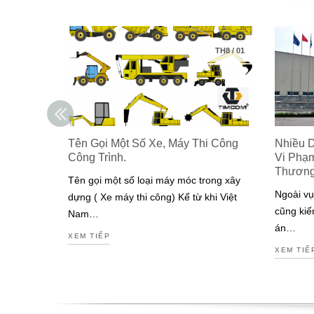
TH8
/
01
Tên Gọi Một Số Xe, Máy Thi Công
Nhiều 
Công Trình.
Vi Phạ
Thươn
Tên gọi một số loại máy móc trong xây
Ngoài vụ
dựng ( Xe máy thi công) Kể từ khi Việt
cũng kiế
Nam…
án…
XEM TIẾP
XEM TIẾ